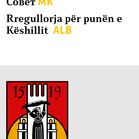
Совет
МК
Rregullorja për punën e
Këshillit
ALB