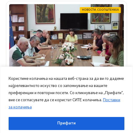
НОВОСТИ
,
СООПШТЕНИЈА
Користиме колачиња на нашата веб-страна за да ви го дадеме
најрелевантното искуство со запомнување на вашите
преференции и повторни посети. Со кликнување на „Прифати“,
22.07.2026
12:43
вие се согласувате да се користат СИТЕ колачиња.
Поставки
ИЗВЕСТУВАЊЕ Од одржан состанок на
Општински штаб за заштита и спасување, на ден
за колачиња
22.07.2026 година (среда)
Прифати