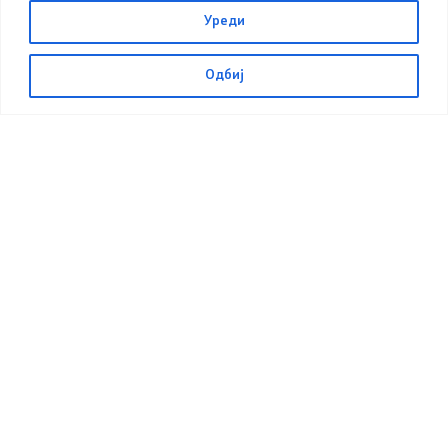
Уреди
НОВОСТИ
,
СООПШТЕНИЈА
Одбиј
22.07.2026
11:54
Прес – конференција во врска со состојбата
предизвикана од обилни врнежи од дожд во
Куманово