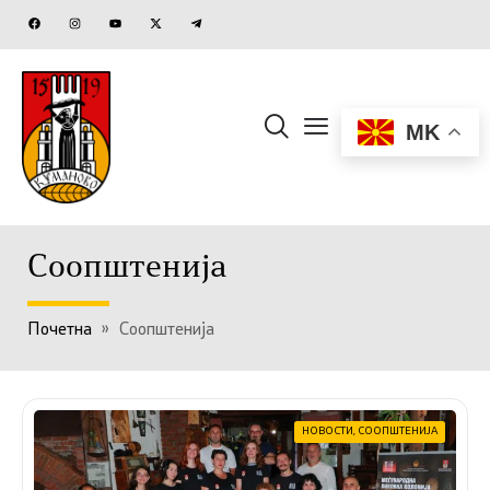
MK
Соопштенија
Почетна
»
Соопштенија
НОВОСТИ
,
СООПШТЕНИЈА