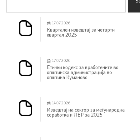
S
17.07.2026
Квартален извештај за четврти
квартал 2025
17.07.2026
Етички кодекс за вработените во
општинска администрација во
општина Куманово
14.07.2026
Извештај на сектор за меѓународна
соработка и ЛЕР за 2025