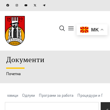
MK
Документи
Почетна
вни повици
Одлуки
Програми за работа
Процедури и Пра