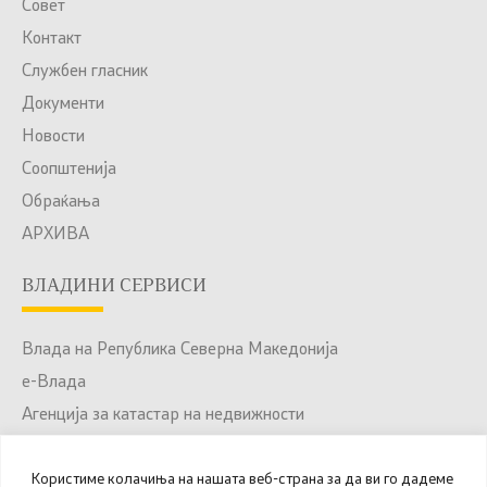
Совет
Контакт
Службен гласник
Документи
Новости
Соопштенија
Обраќања
АРХИВА
ВЛАДИНИ СЕРВИСИ
Влада на Република Северна Македонија
е-Влада
Агенција за катастар на недвижности
Јавни набавки
Користиме колачиња на нашата веб-страна за да ви го дадеме
Портал за отворени податоци