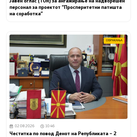
Јавен оглас (ТОR) за ангажирање на надворешен
персонал за проектот “Просперитетни патишта
на соработка”
ОБРАЌАЊА
02.08.2026
10:46
Честитка по повод Денот на Републиката – 2