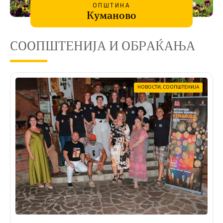
ОПШТИНА
Куманово
СООПШТЕНИЈА И ОБРАЌАЊА
НОВОСТИ
,
СООПШТЕНИЈА