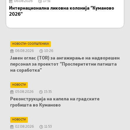
06.08.2026
17:51
Интернационална ликовна колонија “Куманово
К
2026”
т
НОВОСТИ
•
СООПШТЕНИЈА
06.08.2026
10:26
Јавен оглас (ТОR) за ангажирање на надворешен
персонал за проектот “Просперитетни патишта
на соработка”
НОВОСТИ
05.08.2026
15:35
Реконструкција на капела на градските
гробишта во Куманово
НОВОСТИ
02.08.2026
11:53