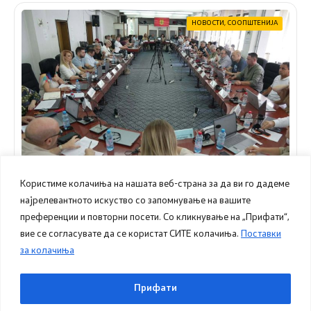
НОВОСТИ
,
СООПШТЕНИЈА
Користиме колачиња на нашата веб-страна за да ви го дадеме
најрелевантното искуство со запомнување на вашите
преференции и повторни посети. Со кликнување на „Прифати“,
24.07.2026
12:43
вие се согласувате да се користат СИТЕ колачиња.
Поставки
Дневен ред на шеснаесеттата седница на Совет
на Општина Куманово
за колачиња
Прифати