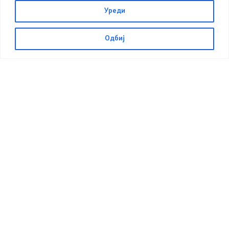
Уреди
НОВОСТИ
,
СООПШТЕНИЈА
Одбиј
24.07.2026
10:32
ИЗВЕСТУВАЊЕ од одржан состанок на
Општински штаб за заштита и спасување, на ден
24.07.2026 година (петок)