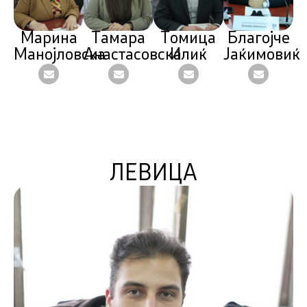
Марина
Тамара
Томица
Благојче
Манојловска
Анастасовска
Илиќ
Јаќимовиќ
ЛЕВИЦА