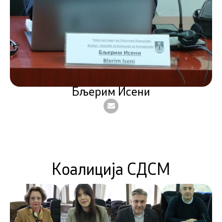
Бљерим Исени
Коалиција СДСМ