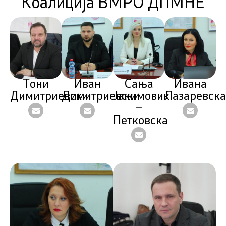
Коалиција ВМРО ДПМНЕ
Тони
Иван
Сања
Ивана
Димитриевски
Димитриевски
Јакимовиќ
Лазаревска
–
Петковска