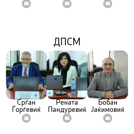
ДПСМ
Срѓан
Рената
Бобан
Ѓорѓевиќ
Пандуревиќ
Јаќимовиќ