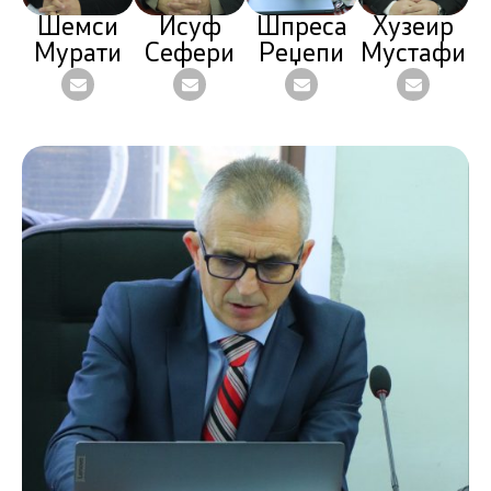
Шемси
Исуф
Шпреса
Хузеир
Мурати
Сефери
Реџепи
Мустафи