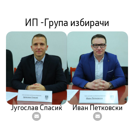
ИП -Група избирачи
Југослав Спасиќ
Иван Петковски