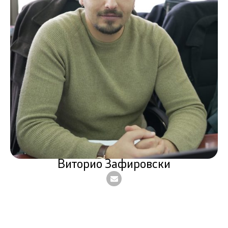
Виторио Зафировски