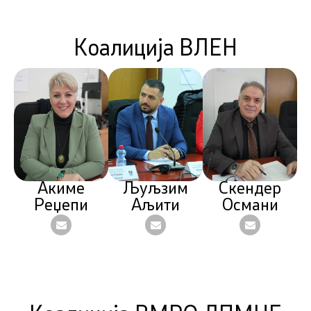
Коалиција ВЛЕН
Акиме
Љуљзим
Скендер
Реџепи
Аљити
Османи