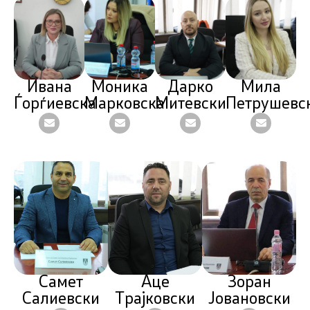
Ивана
Моника
Дарко
Мила
Ѓорѓиевска
Марковска
Митевски
Петрушевс
Самет
Аце
Зоран
Салиевски
Трајковски
Јовановски