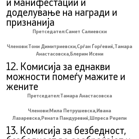
и манифестации и
доделување на награди и
признанија
Претседател:Самет Салиевски
Членови:Тони Димитриевски,Срѓан Ѓорѓевиќ,Тамара
Анастасовска,Блерим Исени
12. Комисија за еднакви
можности помеѓу мажите и
жените
Претседател:Тамара Анастасовска
Членови:Мила Петрушевска,Ивана
Лазаревска,Рената Пандуревиќ,Шпреса Реџепи
13. Комисија за безбедност,