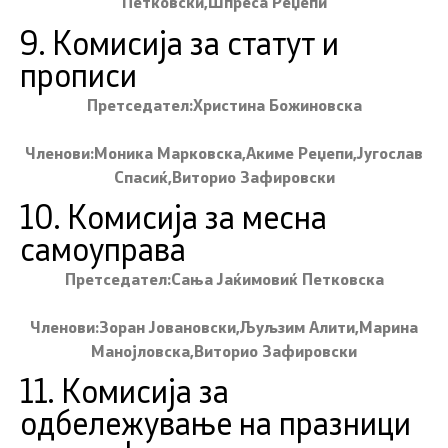
Петковски,Шпреса Реџепи
9. Комисија за статут и
прописи
Претседател:Христина Божиновска
Членови:Моника Марковска,Акиме Реџепи,Југослав
Спасиќ,Виторио Зафировски
10. Комисија за месна
самоуправа
Претседател:Сања Јаќимовиќ Петковска
Членови:Зоран Јовановски,Љуљзим Алити,Марина
Манојловска,Виторио Зафировски
11. Комисија за
одбележување на празници