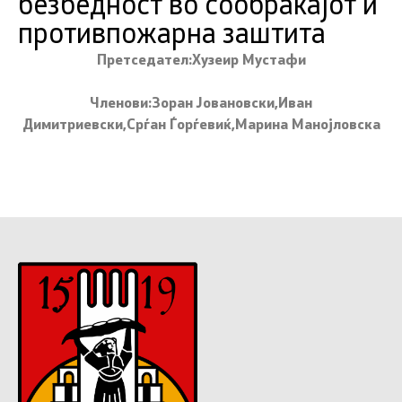
безбедност во сообраќајот и
противпожарна заштита
Претседател:Хузеир Мустафи
Членови:Зоран Јовановски,Иван
Димитриевски,Срѓан Ѓорѓевиќ,Марина Манојловска