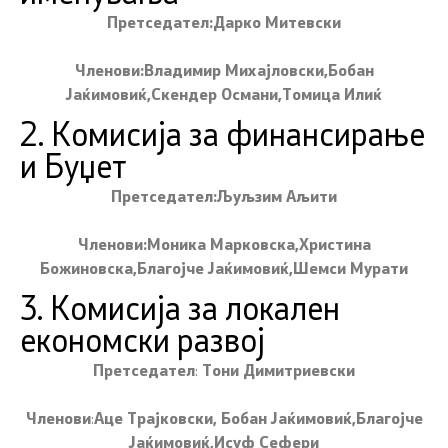
Претседател:Дарко Митевски
Членови:Владимир Михајловски,Бобан
Јаќимовиќ,Скендер Османи,Томица Илиќ
2. Комисија за финансирање
и Буџет
Претседател:Љуљзим Аљити
Членови:Моника Марковска,Христина
Божиновска,Благојче Јаќимовиќ,Шемси Мурати
3. Комисија за локален
економски развој
Претседател
:
Тони Димитриевски
Членови
:
Аце Трајковски, Бобан Јаќимовиќ,Благојче
Јаќимовиќ,Исуф Сефери