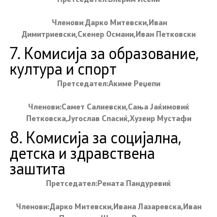
Членови
:
Дарко Митевски,Иван
Димитриевски,Скенер Османи,Иван Петковски
7. Комисија за образование,
култура и спорт
Претседател:Акиме Реџепи
Членови:Самет Салиевски,Сања Јаќимовиќ
Петковска,Југослав Спасиќ,Хузеир Мустафи
8. Комисија за социјална,
детска и здравствена
заштита
Претседател:Рената Пандуревиќ
Членови:Дарко Митевски,Ивана Лазаревска,Иван