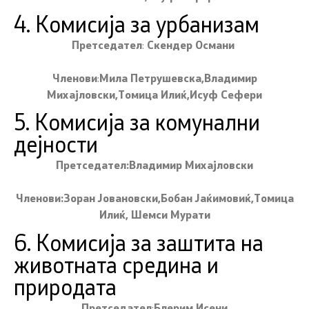
4. Комисија за урбанизам
Претседател
:
Скендер Османи
Членови
:
Мила Петрушевска,Владимир
Михајловски,Томица Илиќ,Исуф Сефери
5. Комисија за комунални
дејности
Претседател:Владимир Михајловски
Членови:Зоран Јовановски,Бобан Јаќимовиќ,Томица
Илиќ, Шемси Мурати
6. Комисија за заштита на
животната средина и
природата
Претседател
:
Блерим Исени