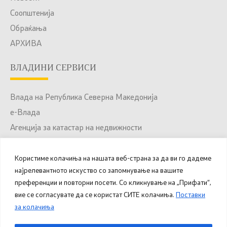
Соопштенија
Обраќања
АРХИВА
ВЛАДИНИ СЕРВИСИ
Влада на Република Северна Македонија
е-Влада
Агенција за катастар на недвижности
Јавни набавки
Портал за отворени податоци
Користиме колачиња на нашата веб-страна за да ви го дадеме
најрелевантното искуство со запомнување на вашите
Национален Портал за е-Услуги
преференции и повторни посети. Со кликнување на „Прифати“,
вие се согласувате да се користат СИТЕ колачиња.
Поставки
за колачиња