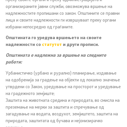
организираните јавни служби, овозможува вршење на
надлежностите пропишани со закон. Општините се правни
лица и своите надлежности ги извршуваат преку органи
избрани непосредно од граѓаните.
Општината го уредува вршењето на своите
надлежности со
статутот
и други прописи.
Општината е надлежна за вршење на следните
работи:
Урбанистичко (урбано и рурално) планирање, издавање
на одобренија за градење на објекти од локално значење
утврдени со Закон, уредување на просторот и уредување
на градежното земјиште;
Заштита на животната средина и природата, во смисла на
преземање на мерки за заштита и спречување од
загадување на водата, воздухот, земјиштето, заштита на
природата, заштитата од бучава и нејонизирачко