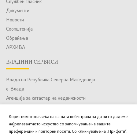
Службен гласник
Документи
Новости
Соопштенија
Обраќања
АРХИВА
ВЛАДИНИ СЕРВИСИ
Влада на Република Северна Македонија
е-Влада
Агенција за катастар на недвижности
Јавни набавки
Портал за отворени податоци
Користиме колачиња на нашата веб-страна за да ви го дадеме
најрелевантното искуство со запомнување на вашите
Национален Портал за е-Услуги
преференции и повторни посети. Со кликнување на „Прифати“,