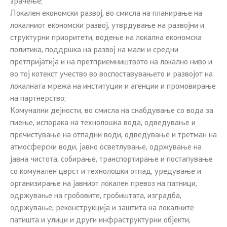
зрачење;
Локален економски развој, во смисла на планирање на
локалниот економски развој, утврдување на развојни и
структурни приоритети, водење на локална економска
политика, поддршка на развој на мали и средни
претпријатија и на претприемништвото на локално ниво и
во тој котекст учество во воспоставувањето и развојот на
локалната мрежа на институции и агенции и промовирање
на партнерство;
Комунални дејности, во смисла на снабдување со вода за
пиење, испорака на технолошка вода, одведување и
пречистување на отпадни води, одведување и третман на
атмосферски води, јавно осветлување, одржување на
јавна чистота, собирање, транспортирање и постапување
со комунален цврст и технолошки отпад, уредување и
организирање на јавниот локален превоз на патници,
одржување на гробовите, гробиштата, изградба,
одржување, реконструкција и заштита на локалните
патишта и улици и други инфраструктурни објекти,