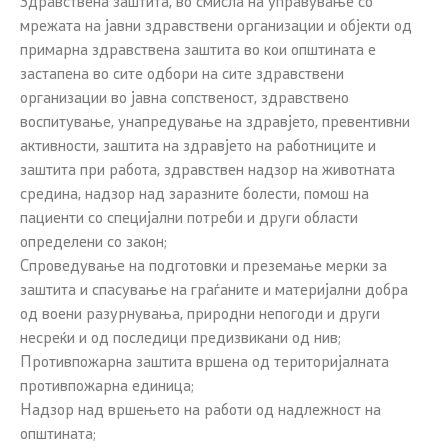
Здравствена заштита, во смисла на управување со
мрежата на јавни здравствени организации и објекти од
примарна здравствена заштита во кои општината е
застапена во сите одбори на сите здравствени
организации во јавна сопственост, здравствено
воспитување, унапредување на здравјето, превентивни
активности, заштита на здравјето на работниците и
заштита при работа, здравствен надзор на животната
средина, надзор над заразните болести, помош на
пациенти со специјални потреби и други области
определени со закон;
Спроведување на подготовки и преземање мерки за
заштита и спасување на граѓаните и материјални добра
од воени разурнувања, природни непогоди и други
несреќи и од последици предизвикани од нив;
Противпожарна заштита вршена од територијалната
противпожарна единица;
Надзор над вршењето на работи од надлежност на
општината;