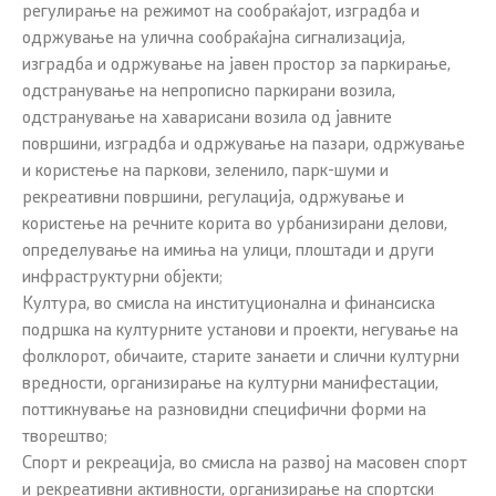
регулирање на режимот на сообраќајот, изградба и
одржување на улична сообраќајна сигнализација,
изградба и одржување на јавен простор за паркирање,
одстранување на непрописно паркирани возила,
одстранување на хаварисани возила од јавните
површини, изградба и одржување на пазари, одржување
и користење на паркови, зеленило, парк-шуми и
рекреативни површини, регулација, одржување и
користење на речните корита во урбанизирани делови,
определување на имиња на улици, плоштади и други
инфраструктурни објекти;
Култура, во смисла на институционална и финансиска
подршка на културните установи и проекти, негување на
фолклорот, обичаите, старите занаети и слични културни
вредности, организирање на културни манифестации,
поттикнување на разновидни специфични форми на
творештво;
Спорт и рекреација, во смисла на развој на масовен спорт
и рекреативни активности, организирање на спортски