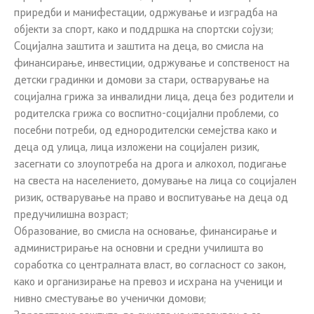
приредби и манифестации, одржување и изградба на
објекти за спорт, како и поддршка на спортски сојузи;
Социјална заштита и заштита на деца, во смисла на
финансирање, инвестиции, одржување и сопственост на
детски градинки и домови за стари, остварување на
социјална грижа за инвалидни лица, деца без родители и
родителска грижа со воспитно-социјални проблеми, со
посебни потреби, од еднородителски семејства како и
деца од улица, лица изложени на социјален ризик,
засегнати со злоупотреба на дрога и алкохол, подигање
на свеста на населението, домување на лица со социјален
ризик, остварување на право и воспитување на деца од
предучилишна возраст;
Образование, во смисла на основање, финансирање и
администрирање на основни и средни училишта во
соработка со централната власт, во согласност со закон,
како и организирање на превоз и исхрана на ученици и
нивно сместување во ученички домови;