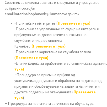
Советник за цивилна заштита и спасување и управување
со кризни состојби
email:
katerina.bogdanovic@kumanovo.gov.mk
-Политика на интегритет
(
Превземете тука)
-Правилник за управување со судир на интереси и
пријавување на дополнителен ангажман на
службените лица во општина
Куманово
(Превземете тука)
-Правилник за користење на службени возила…
(Превземете тука)
-Етички кодекс за вработените во општинската админи
тука)
–
Процедура за прием на пријави од
укажувачи,издвојување и обработка на податоци од
пријавите и обезбедување на заштита на личните и
другите податоци на укажувачите (
Превземете
тука
)
– Процедура за постапката за учество на обука, курс,