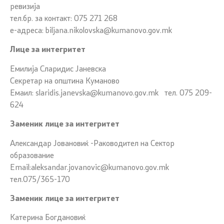
ревизија
тел.бр. за контакт: 075 271 268
е-адреса:
biljana.nikolovska@kumanovo.gov.mk
Лице за интегритет
Емилија Сларидис Јаневска
Секретар на општина Куманово
Емаил:
slaridis.janevska@kumanovo.gov.mk
тел. 075 209-
624
Заменик лице за интегритет
Александар Јовановиќ -Раководител на Сектор
образование
Email:
aleksandar.jovanovic@kumanovo.gov.mk
тел.075/365-170
Заменик лице за интегритет
Катерина Богдановиќ