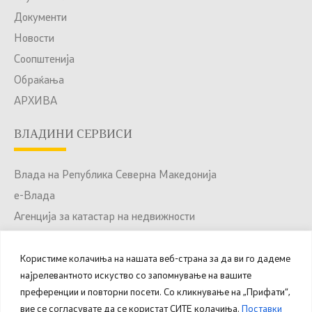
Документи
Новости
Соопштенија
Обраќања
АРХИВА
ВЛАДИНИ СЕРВИСИ
Влада на Република Северна Македонија
е-Влада
Агенција за катастар на недвижности
Јавни набавки
Портал за отворени податоци
Користиме колачиња на нашата веб-страна за да ви го дадеме
најрелевантното искуство со запомнување на вашите
Национален Портал за е-Услуги
преференции и повторни посети. Со кликнување на „Прифати“,
вие се согласувате да се користат СИТЕ колачиња.
Поставки