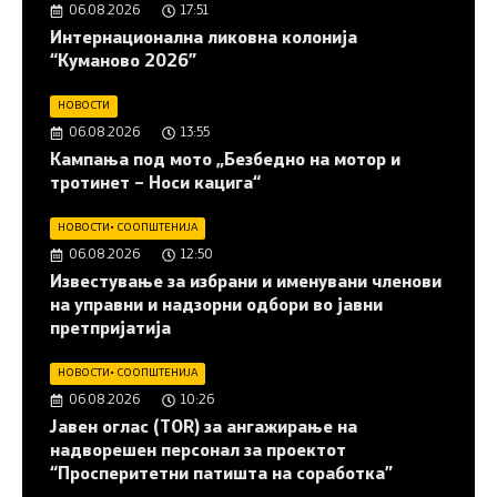
06.08.2026
17:51
Интернационална ликовна колонија
“Куманово 2026”
НОВОСТИ
06.08.2026
13:55
Кампања под мото „Безбедно на мотор и
тротинет – Носи кацига“
НОВОСТИ
•
СООПШТЕНИЈА
06.08.2026
12:50
Известување за избрани и именувани членови
на управни и надзорни одбори во јавни
претпријатија
НОВОСТИ
•
СООПШТЕНИЈА
06.08.2026
10:26
Јавен оглас (ТОR) за ангажирање на
надворешен персонал за проектот
“Просперитетни патишта на соработка”