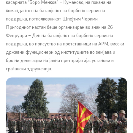
касарната “Боро Менков” – Куманово, на покана на
командантот на баталјонот за борбено сервисна
поддршка, потполковникот Шпејтим Черими.
Пригодниот настан беше организиран во знак на 26
Февруари – Ден на баталјонот за борбено сервисна
поддршка, во присуство на претставници на АРМ, високи
државни функционери од институциите во земјава и
бројни делегации на јавни претпријатија, установи и
граѓански здруженија.