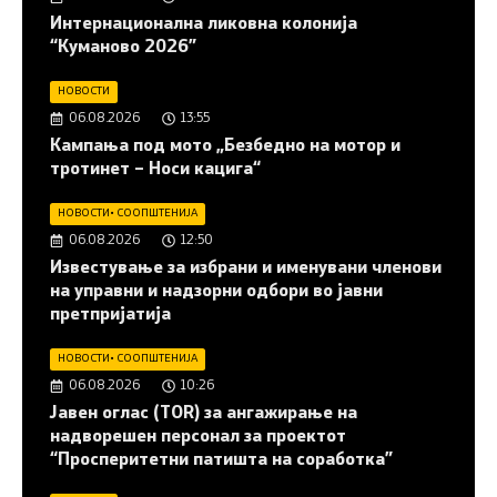
Интернационална ликовна колонија
“Куманово 2026”
НОВОСТИ
06.08.2026
13:55
Кампања под мото „Безбедно на мотор и
тротинет – Носи кацига“
НОВОСТИ
•
СООПШТЕНИЈА
06.08.2026
12:50
Известување за избрани и именувани членови
на управни и надзорни одбори во јавни
претпријатија
НОВОСТИ
•
СООПШТЕНИЈА
06.08.2026
10:26
Јавен оглас (ТОR) за ангажирање на
надворешен персонал за проектот
“Просперитетни патишта на соработка”