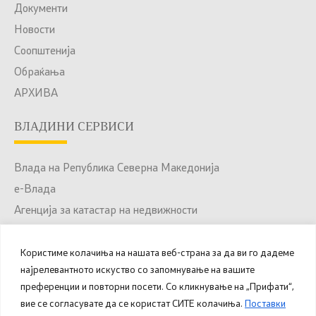
Документи
Новости
Соопштенија
Обраќања
АРХИВА
ВЛАДИНИ СЕРВИСИ
Влада на Република Северна Македонија
е-Влада
Агенција за катастар на недвижности
Јавни набавки
Портал за отворени податоци
Користиме колачиња на нашата веб-страна за да ви го дадеме
најрелевантното искуство со запомнување на вашите
Национален Портал за е-Услуги
преференции и повторни посети. Со кликнување на „Прифати“,
вие се согласувате да се користат СИТЕ колачиња.
Поставки