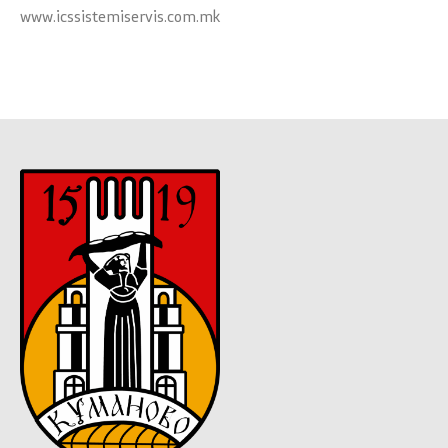
www.icssistemiservis.com.mk