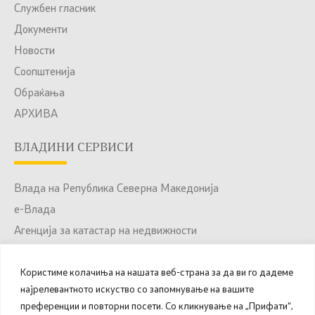
Службен гласник
Документи
Новости
Соопштенија
Обраќања
АРХИВА
ВЛАДИНИ СЕРВИСИ
Влада на Република Северна Македонија
е-Влада
Агенција за катастар на недвижности
Јавни набавки
Користиме колачиња на нашата веб-страна за да ви го дадеме
Портал за отворени податоци
најрелевантното искуство со запомнување на вашите
Национален Портал за е-Услуги
преференции и повторни посети. Со кликнување на „Прифати“,