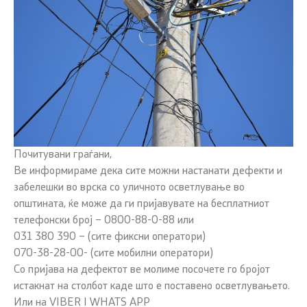
Почитувани граѓани,
Ве информираме дека сите можни настанaти дефекти и
забелешки во врска со уличното осветлување во
општината, ќе може да ги пријавувате на бесплатниот
телефонски број – 0800-88-0-88 или
031 380 390 – (сите фиксни оператори)
070-38-28-00- (сите мобилни оператори)
Со пријава на дефектот ве молиме посочете го бројот
истакнат на столбот каде што е поставено осветлувањето.
Или на VIBER I WHATS APP