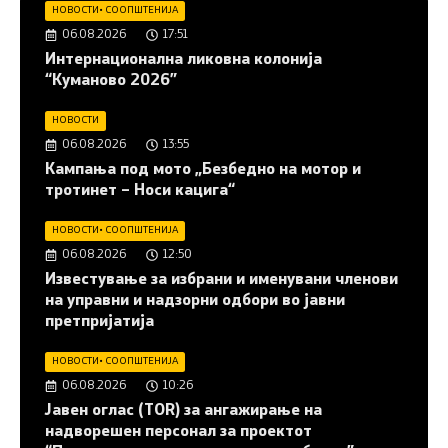
НОВОСТИ
•
СООПШТЕНИЈА
06.08.2026
17:51
Интернационална ликовна колонија
“Куманово 2026”
НОВОСТИ
06.08.2026
13:55
Кампања под мото „Безбедно на мотор и
тротинет – Носи кацига“
НОВОСТИ
•
СООПШТЕНИЈА
06.08.2026
12:50
Известување за избрани и именувани членови
на управни и надзорни одбори во јавни
претпријатија
НОВОСТИ
•
СООПШТЕНИЈА
06.08.2026
10:26
Јавен оглас (ТОR) за ангажирање на
надворешен персонал за проектот