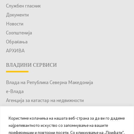
Службен гласник
Документи
Новости
Соопштенија
Обраќања
АРХИВА
ВЛАДИНИ СЕРВИСИ
Влада на Република Северна Македонија
е-Влада
Агенција за катастар на недвижности
Јавни набавки
Користиме колачиња на нашата веб-страна за да ви го дадеме
Портал за отворени податоци
најрелевантното искуство со запомнување на вашите
Национален Портал за е-Услуги
преференции и повторни посети. Со кликнување на „Прифати“,