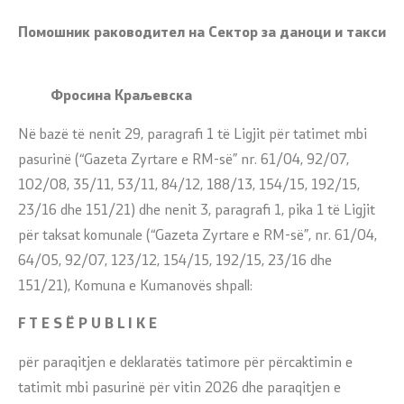
Помошник раководител на Сектор за даноци и такси
Фросина Краљевска
Në bazë të nenit 29, paragrafi 1 të Ligjit për tatimet mbi
pasurinë (“Gazeta Zyrtare e RM-së” nr. 61/04, 92/07,
102/08, 35/11, 53/11, 84/12, 188/13, 154/15, 192/15,
23/16 dhe 151/21) dhe nenit 3, paragrafi 1, pika 1 të Ligjit
për taksat komunale (“Gazeta Zyrtare e RM-së”, nr. 61/04,
64/05, 92/07, 123/12, 154/15, 192/15, 23/16 dhe
151/21), Komuna e Kumanovës shpall:
F T E S Ë P U B L I K E
për paraqitjen e deklaratës tatimore për përcaktimin e
tatimit mbi pasurinë për vitin 2026 dhe paraqitjen e