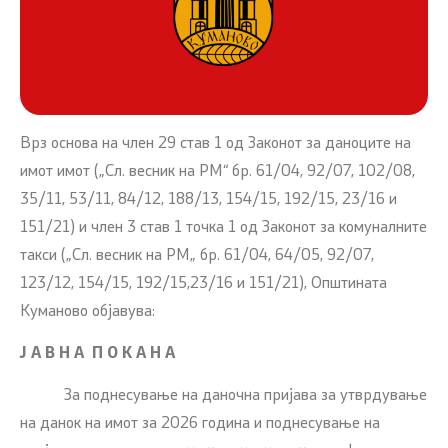
Врз основа на член 29 став 1 од Законот за даноците на
имот имот („Сл. весник на РМ“ бр. 61/04, 92/07, 102/08,
35/11, 53/11, 84/12, 188/13, 154/15, 192/15, 23/16 и
151/21) и член 3 став 1 точка 1 од Законот за комуналните
такси („Сл. весник на РМ„ бр. 61/04, 64/05, 92/07,
123/12, 154/15, 192/15,23/16 и 151/21), Општината
Куманово објавува:
Ј А В Н А П О К А Н А
За поднесување на даночна пријава за утврдување
на данок на имот за 2026 година и поднесување на