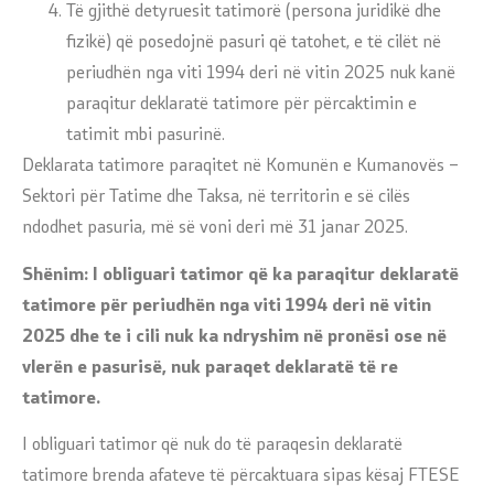
Të gjithë detyruesit tatimorë (persona juridikë dhe
fizikë) që posedojnë pasuri që tatohet, e të cilët në
periudhën nga viti 1994 deri në vitin 2025 nuk kanë
paraqitur deklaratë tatimore për përcaktimin e
tatimit mbi pasurinë.
Deklarata tatimore paraqitet në Komunën e Kumanovës –
Sektori për Tatime dhe Taksa, në territorin e së cilës
ndodhet pasuria, më së voni deri më 31 janar 2025.
Shënim:
I obliguari
tatimor që ka paraqitur deklaratë
tatimore për periudhën nga viti 1994 deri në vitin
2025 dhe te i cili nuk ka ndryshim në pronësi ose në
vlerën e pasurisë, nuk paraqet deklaratë të re
tatimore.
I obliguari tatimor që nuk do të paraqesin deklaratë
tatimore brenda afateve të përcaktuara sipas kësaj FTESE