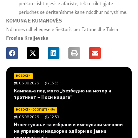
përkatësisht njësisë afariste, tek të cilët gjatë
periudhës së deritanishme kanë ndodhur ndryshime.
KOMUNA E KUMANOVËS
Ndihmës udhëheqëse e Sektorit për Tatime dhe Taksa
Frosina Kraljevska
НОВОСТИ
06.08.2026
13:55
Кампања под мото „Безбедно на мотор и
тротинет – Носи кацига“
НОВОСТИ
•
СООПШТЕНИЈА
06.08.2026
12:50
Известување за избрани и именувани членови
на управни и надзорни одбори во јавни
претпријатија