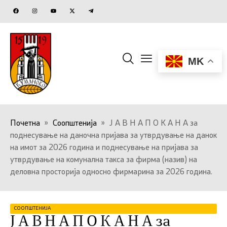
MK
Почетна
»
Соопштенија
»
Ј А В Н А П О К А Н А за
поднесување на даночна пријава за утврдување на данок
на имот за 2026 година и поднесување на пријава за
утврдување на комунална такса за фирма (назив) на
деловна просторија односно фирмарина за 2026 година.
СООПШТЕНИЈА
Ј А В Н А П О К А Н А за