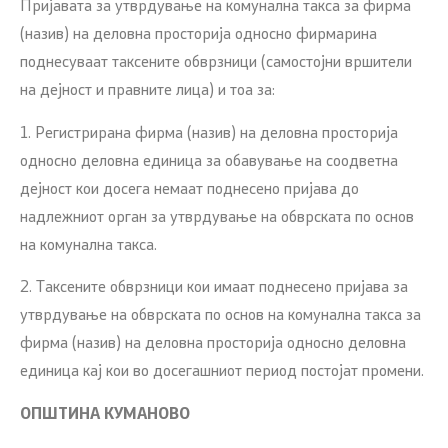
Пријавата за утврдување на комунална такса за фирма
(назив) на деловна просторија односно фирмарина
поднесуваат таксените обврзници (самостојни вршители
на дејност и правните лица) и тоа за:
1. Регистрирана фирма (назив) на деловна просторија
односно деловна единица за обавување на соодветна
дејност кои досега немаат поднесено пријава до
надлежниот орган за утврдување на обврската по основ
на комунална такса.
2. Таксените обврзници кои имаат поднесено пријава за
утврдување на обврската по основ на комунална такса за
фирма (назив) на деловна просторија односно деловна
единица кај кои во досегашниот период постојат промени.
ОПШТИНА КУМАНОВО