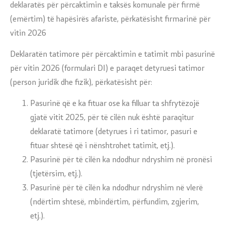
deklaratës për përcaktimin e taksës komunale për firmë
(emërtim) të hapësirës afariste, përkatësisht firmarinë për
vitin 2026
Deklaratën tatimore për përcaktimin e tatimit mbi pasurinë
për vitin 2026 (formulari DI) e paraqet detyruesi tatimor
(person juridik dhe fizik), përkatësisht për:
Pasurinë që e ka fituar ose ka filluar ta shfrytëzojë
gjatë vitit 2025, për të cilën nuk është paraqitur
deklaratë tatimore (detyrues i ri tatimor, pasuri e
fituar shtesë që i nënshtrohet tatimit, etj.).
Pasurinë për të cilën ka ndodhur ndryshim në pronësi
(tjetërsim, etj.).
Pasurinë për të cilën ka ndodhur ndryshim në vlerë
(ndërtim shtesë, mbindërtim, përfundim, zgjerim,
etj.).