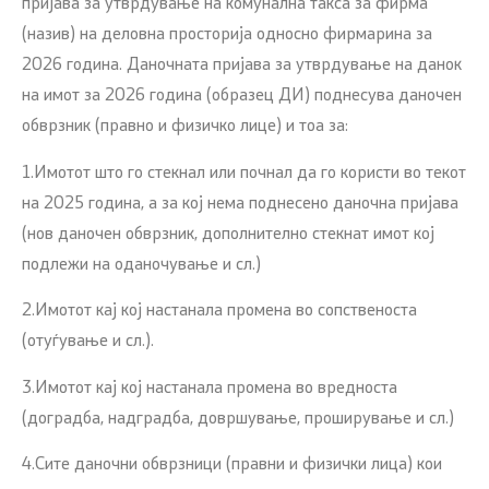
пријава за утврдување на комунална такса за фирма
(назив) на деловна просторија односно фирмарина за
2026 година. Даночната пријава за утврдување на данок
на имот за 2026 година (образец ДИ) поднесува даночен
обврзник (правно и физичко лице) и тоа за:
1.Имотот што го стекнал или почнал да го користи во текот
на 2025 година, а за кој нема поднесено даночна пријава
(нов даночен обврзник, дополнително стекнат имот кој
подлежи на оданочување и сл.)
2.Имотот кај кој настанала промена во сопственоста
(отуѓување и сл.).
3.Имотот кај кој настанала промена во вредноста
(доградба, надградба, довршување, проширување и сл.)
4.Сите даночни обврзници (правни и физички лица) кои