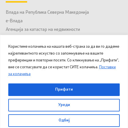
Влада на Република Северна Македонија
е-Влада
Агенција за катастар на недвижности
Јавни набавки
Користиме колачиња на нашата веб-страна за да ви го дадеме
Портал за отворени податоци
најрелевантното искуство со запомнување на вашите
Национален Портал за е-Услуги
преференции и повторни посети. Со кликнување на „Прифати“,
вие се согласувате да се користат СИТЕ колачиња.
Поставки
за колачиња
© 2025 – 2026 Општина Куманово. Сите права
Прифати
задржани.
Уреди
Овозможено од
Министерство за дигитална
трансформација
.
Одбиј