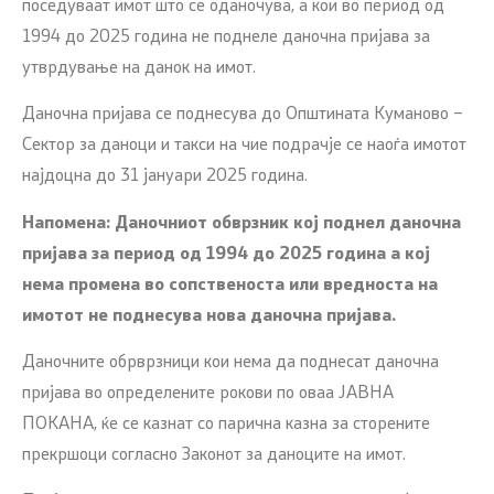
поседуваат имот што се оданочува, а кои во период од
1994 до 2025 година не поднеле даночна пријава за
утврдување на данок на имот.
Даночна пријава се поднесува до Општината Куманово –
Сектор за даноци и такси на чие подрачје се наоѓа имотот
најдоцна до 31 јануари 2025 година.
Напомена:
Даночниот обврзник кој поднел даночна
пријава за период од 1994 до 2025 година а кој
нема промена во сопственоста или вредноста на
имотот не поднесува нова даночна пријава.
Даночните обрврзници кои нема да поднесат даночна
пријава во определените рокови по оваа ЈАВНА
ПОКАНА, ќе се казнат со парична казна за сторените
прекршоци согласно Законот за даноците на имот.