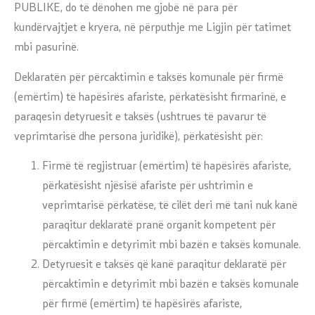
PUBLIKE, do të dënohen me gjobë në para për
kundërvajtjet e kryera, në përputhje me Ligjin për tatimet
mbi pasurinë.
Deklaratën për përcaktimin e taksës komunale për firmë
(emërtim) të hapësirës afariste, përkatësisht firmarinë, e
paraqesin detyruesit e taksës (ushtrues të pavarur të
veprimtarisë dhe persona juridikë), përkatësisht për:
Firmë të regjistruar (emërtim) të hapësirës afariste,
përkatësisht njësisë afariste për ushtrimin e
veprimtarisë përkatëse, të cilët deri më tani nuk kanë
paraqitur deklaratë pranë organit kompetent për
përcaktimin e detyrimit mbi bazën e taksës komunale.
Detyruesit e taksës që kanë paraqitur deklaratë për
përcaktimin e detyrimit mbi bazën e taksës komunale
për firmë (emërtim) të hapësirës afariste,