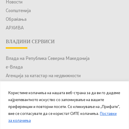
Новости
Соопштенија
Обраќања
АРХИВА
ВЛАДИНИ СЕРВИСИ
Влада на Република Северна Македонија
е-Влада
Агенција за катастар на недвижности
Јавни набавки
Користиме колачиња на нашата веб-страна за да ви го дадеме
Портал за отворени податоци
најрелевантното искуство со запомнување на вашите
Национален Портал за е-Услуги
преференции и повторни посети. Со кликнување на „Прифати“,
вие се согласувате да се користат СИТЕ колачиња.
Поставки
за колачиња