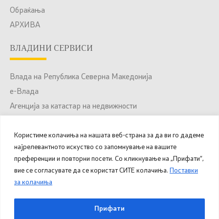
Обраќања
АРХИВА
ВЛАДИНИ СЕРВИСИ
Влада на Република Северна Македонија
е-Влада
Агенција за катастар на недвижности
Јавни набавки
Користиме колачиња на нашата веб-страна за да ви го дадеме
Портал за отворени податоци
најрелевантното искуство со запомнување на вашите
Национален Портал за е-Услуги
преференции и повторни посети. Со кликнување на „Прифати“,
вие се согласувате да се користат СИТЕ колачиња.
Поставки
за колачиња
© 2025 – 2026 Општина Куманово. Сите права
Прифати
задржани.