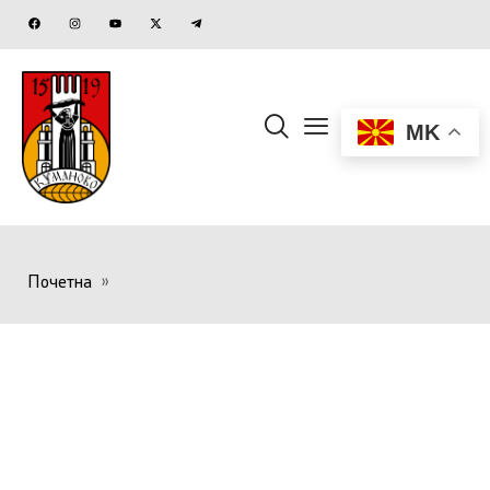
MK
Почетна
»