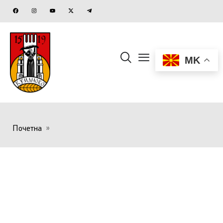
MK
Почетна
»