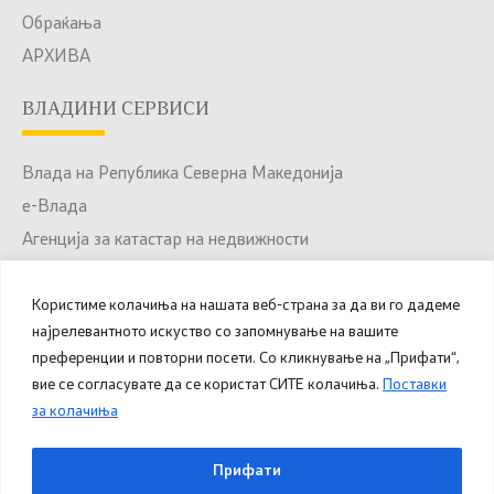
Обраќања
АРХИВА
ВЛАДИНИ СЕРВИСИ
Влада на Република Северна Македонија
е-Влада
Агенција за катастар на недвижности
Јавни набавки
Користиме колачиња на нашата веб-страна за да ви го дадеме
Портал за отворени податоци
најрелевантното искуство со запомнување на вашите
Национален Портал за е-Услуги
преференции и повторни посети. Со кликнување на „Прифати“,
вие се согласувате да се користат СИТЕ колачиња.
Поставки
за колачиња
© 2025 – 2026 Општина Куманово. Сите права
Прифати
задржани.