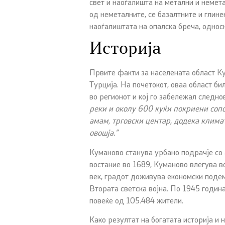
свет и наоѓалишта на метални и немет
од неметалните, се базалтните и глине
наоѓалиштата на опалска бреча, однос
Историја
Првите факти за населената област К
Турција. На почетокот, оваа област би
во регионот и кој го забележал следно
реки и околу 600 куќи покриени со
по
амам, трговски центар, додека
климат
овошја.“
Куманово станува урбано подрачје со 
востание во 1689, Куманово влегува во 
век, градот доживува економски подем 
Втората светска војна. По 1945 годин
повеќе од 105.484 жители.
Како резултат на богатата историја и 