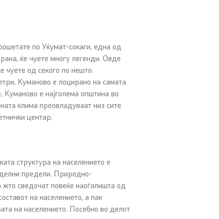
прошетате по Уќумат-сокаги, една од
храна, ќе чуете многу легенди. Овде
ќе чуете од секого по нешто.
етри,
Куманово е лоцирано на самата
е, Куманово е најголема општина во
лната клима преовладуваат низ сите
етнички центар.
ата структура на населението е
одделни предели. Природно-
а жто сведочат повеќе наоѓалишта од
составот на населението, а пак
ата на населението. Посебно во делот