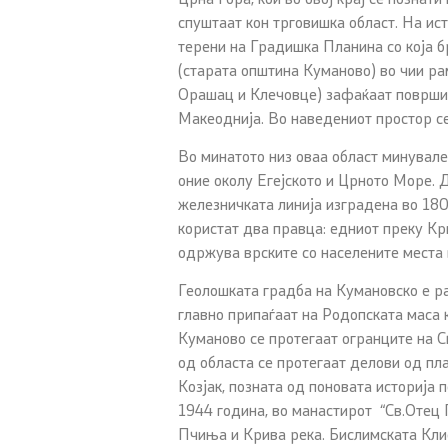
спуштаат кон трговишка област. На ист
терени на Градишка Планина со која 
(старата општина Куманово) во чии ра
Орашац и Клечовце) зафаќаат површин
Макеоднија. Во наведениот простор се
Во минатото низ оваа област минувале
оние околу Егејското и Црното Море.
железничката линија изградена во 180
користат два правца: едниот преку Кри
одржува врските со населените места
Геолошката градба на Кумановско е ра
главно припаѓаат на Родопската маса к
Куманово се протегаат огранците на Ск
од областа се протегаат делови од пла
Козјак, позната од поновата историја
1944 година, во манастирот “Св.Отец 
Пчиња и Крива река. Бислимската Кли