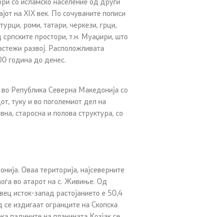
ори со исламско население од други
ајот на XIX век. По сочуваните пописи
урци, роми, татари, черкези, грци,
српските простори, т.н. Муаџири, што
растежи развој. Расположливата
00 година до денес.
 во Република Северна Македонија со
т, туку и во поголемиот дел на
на, старосна и полова структура, со
онија. Оваа територија, најсеверните
аоѓа во атарот на с. Живиње. Од
вец исток-запад растојанието е 50,4
д се издигаат огранците на Скопска
ека падините на планината Козјак се