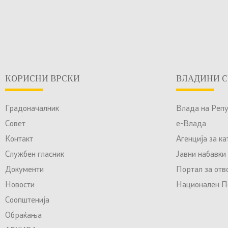
КОРИСНИ ВРСКИ
ВЛАДИНИ С
Градоначалник
Влада на Реп
Совет
е-Влада
Контакт
Агенција за к
Службен гласник
Јавни набавки
Документи
Портал за отв
Новости
Национален По
Соопштенија
Обраќања