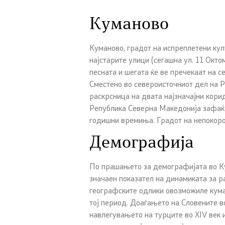
Куманово
Куманово, градот на испреплетени култ
најстарите улици (сегашна ул. 11 Октом
песната и шегата ќе ве пречекаат на се
Сместено во североисточниот дел на 
раскрсница на двата најзначајни кори
Република Северна Македонија зафаќ
годишни времиња. Градот на непокорот
Демографија
По прашањето за демографијата во Ку
значаен показател на динамиката за р
географските одлики овозможиле куман
тој период. Доаѓањето на Словените во
навлегувањето на турците во XIV век 