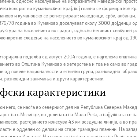
селение, односно населување на испразнетите македонски прост
ички колорит во кумановскиот крај, кој главно се формира кон кр
ново и кумановско се регистрираат: македонци, срби, албанци, т
876/78 година во Куманово доселуваат околу 3000 дојденци од 
труктура на населението во градот, односно неговиот севкупен 
конкретно следење на населението во кумановскиот крај од 19
торијална поделба од август 2004 година, е најголема општина
ението во Општина Куманово е хетерогена и тоа не само во градо
е од повеќе националности и етнички групи, разновидна образов
и, разновидни занимања и други карактеристики.
афски карактеристики
он него, се наоѓа во северниот дел на Република Северна Макед
тарот на с.Мглинце, во долината на Мала Река, а најјужната се н
ановско, растојанието изнесува 43 км воздушна линија, а во пра
бласти е одделен со делови на стари грамадни планини. На запа
и под името Карадак. На север се наоѓаат падините на Руен, дод