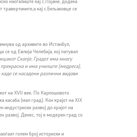
ско наоѓалиште кај с.Лојане, додека
ат травертините,а кај с.Бељаковце се
екнува од архивите во Истанбул,
и се од Евлија Челебија, кој патувал
анџакот Скопје. Градот
има многу
е прекрасна и има училште (медреса),
 каде се насадени
различни видови
кот на XVII век. По Карпошовото
а касаба (мал град). Кон крајот на XIX
ен индустриски развој до крајот на
 развој. Денес, тој е модерен град со
наоѓаат голем број историски и