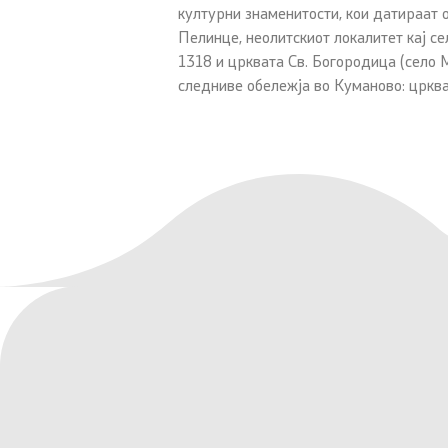
културни знаменитости, кои датираат 
Пелинце, неолитскиот локалитет кај с
1318 и црквата Св. Богородица (село М
следниве обележја во Куманово: црква