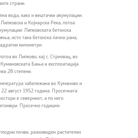
вите страни.
лна вода, како и вештачки акумулации.
 Липковска и Којнарска Река, потоа
акумулации: Липковската бетонска
жња, исто така бетонска лачна рана,
вадратни километри.
отоа во Липково, кај с. Стрновац, во
о Кумановската Бања и експлоатација
ва 28 степени.
температура забележана во Куманово и
а 22 август 1952 година. Просечната
остори е северниот, а по него
о октомври. Просечно годишно
 плодни почви, разновиден растителен