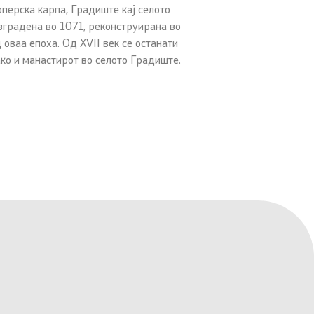
оперска карпа, Градиште кај селото
зградена во 1071, реконструирана во
 оваа епоха. Од XVII век се останати
ако и манастирот во селото Градиште.