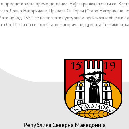
од предисториско време до денес. Најстари локалитети се: Кост
елото Долно Нагоричане. Црквата Св.Ѓорѓи (Старо Нагоричане) и
атејче) од 1350 се најпознати културни и религиозни објекти од
та Св. Петка во селото Старо Нагоричане, црквата Св.Никола, к
Република Северна Македонија