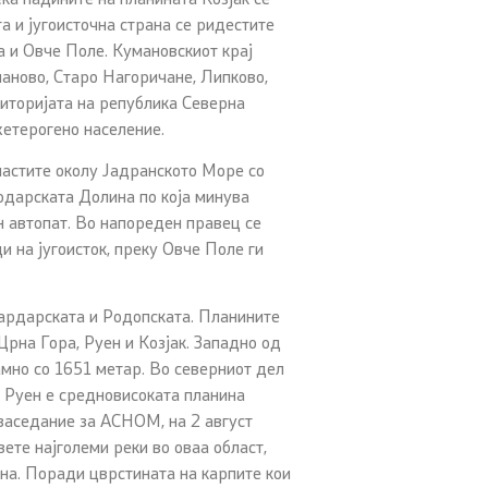
а и југоисточна страна се ридестите
 и Овче Поле. Кумановскиот крај
маново, Старо Нагоричане, Липково,
иторијата на република Северна
хетерогено население.
ластите околу Јадранското Море со
рдарската Долина по која минува
н автопат. Во напореден правец се
и на југоисток, преку Овче Поле ги
 Вардарската и Родопската. Планините
Црна Гора, Руен и Козјак. Западно од
амно со 1651 метар. Во северниот дел
од Руен е средновисоката планина
 заседание за АСНОМ, на 2 август
ете најголеми реки во оваа област,
на. Поради цврстината на карпите кои