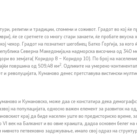
ури, религии и традиции, спомени и соживот. Градот во кој ќе 
ври), ќе се сретнете со многу стари занаети, ќе пробате вкусна 
кој чекор. Градот на познатиот шегобиец Батко Ѓорѓија, за кого 
Република Северна Македонија,на надморска височина од 340 м
дори во земјата( Коридор 8 – Коридор 10). По број на населени
2
ајќи површина од 509,48 км
. Одликите на умерено-континента
 и револуцијата, Куманово денес претставува вистински мулти
маново и Кумановско, може даа се констатира дека демографск
азвој на популацијата, односно важен елемент за развиток на 
овскиот крај да биде населен уште во предисториско време, з
 VI век на Балканот и во овие краишта, дадоа основен белег на 
и нивното петвековно задржување, имало свој одраз на структур