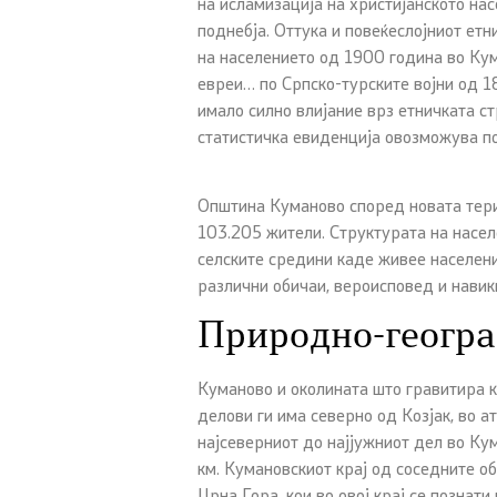
на исламизација на христијанското на
поднебја. Оттука и повеќеслојниот етн
на населението од 1900 година во Кума
евреи… по Српско-турските војни од 1
имало силно влијание врз етничката с
статистичка евиденција овозможува по
Општина Куманово според новата тери
103.205 жители. Структурата на насел
селските средини каде живее населени
различни обичаи, вероисповед и навик
Природно-геогр
Куманово и околината што гравитира к
делови ги има северно од Козјак, во а
најсеверниот до најјужниот дел во Кум
км. Кумановскиот крај од соседните о
Црна Гора, кои во овој крај се познат