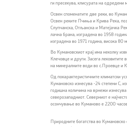
ги пресекува, клисурата на одредени м
Освен споменатите две реки, во Куман
Освен реките Пчиња и Крива Река, позн
Слупчанска, Отљанска и Матејачка Рек
лачна брана, изградена во 1958 годин
изградена во 1971 година, висока 80 
Во Кумановскиот крај има неколку изво
Клечовце и други. Засега лековитите 
на минералните води во с.Проевце и К
Од покарактеристичните климатски усл
Кумановско изнесува -24 степени С, из
годишна количина на врнежи изнесува 5
северозападниот. Северниот е најчесто
осончување во Куманово е 2200 часов
Природните богатства во Кумановско с