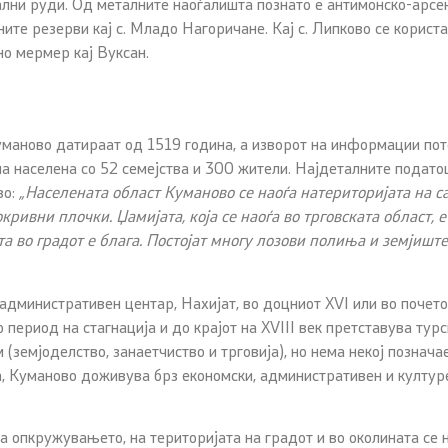
ални руди. Од металните наоѓалишта познато е антимонско-арсен
ните резерви кај с. Младо Нагоричане. Кај с. Липково се корист
но мермер кај Вуксан.
уманово датираат од 1519 година, а изворот на информации пот
ла населена со 52 семејства и 300 жители. Најдеталните податоц
во:
„Населената област Куманово се наоѓа на
територијата на с
кривни плочки. Џамијата, која се наоѓа во
трговската област, 
а во градот е блага. Постојат многу
лозови полиња и земјиште
административен центар, Нахијат, во доцниот XVI или во почето
период на стагнација и до крајот на XVIII век претставува турск
(земјоделство, занаетчиство и трговија), но нема некој познача
а, Куманово доживува брз економски, административен и културен
на опкружувањето, на територијата на градот и во околината се 