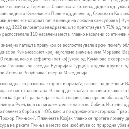
ок е планината Герман со Славишката котлина, додека од јужнат
брановидното Кумановско Поле е одделено од Скопската Котлина
мки денес егзистираат пет единици на локална самоуправа ( Ку
а од 1212 километри квадратни, што претставува 4,71% од тер
 распостелале 110 населени места, главно населени со етнички 
 значајни патишта преку кои се воспоставувале врски помеѓу об
 Денес за Кумановскиот крај најголемо значење има Моравко-Ва
0 година, како и асфалтен пат кој јужно од Куманово е совреме
ва Паланка кон соседна Бугарија и Турција, додека другиот, од
 во Источна Република Северна Македонија.
зновидна, со различна старост и припаѓа, главно, на две зони:
оја се смета за постара. Во овој дел спаѓаат планините Скопска 
опска Црна Гора на која се наоѓа највисокиот врв во областа, Р
нината Руен, која со поголем дел се наоѓа во Србија. Источно 
 по повеќето борби од НОБ, како и по одржаното историско Прво
Прохор Пчињски”. Планината Козјак главно се протега помеѓу дв
сура на реката Пчиња е место кое изобилува со природна убави