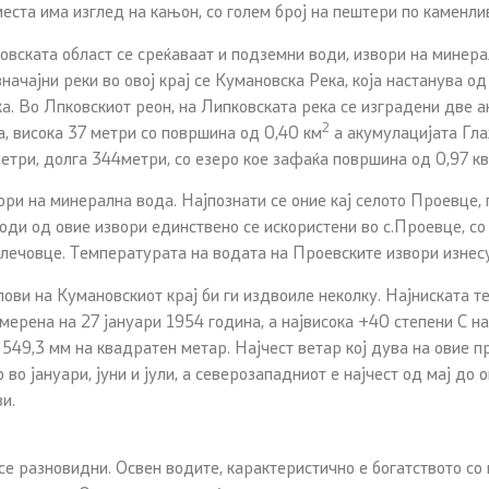
еста има изглед на кањон, со голем број на пештери по каменли
овската област се среќаваат и подземни води, извори на минера
ачајни реки во овој крај се Кумановска Река, која настанува од
а. Во Лпковскиот реон, на Липковската река се изградени две 
2
а, висока 37 метри со површина од 0,40 км
а акумулацијата Гла
метри, долга 344метри, со езеро кое зафаќа површина од 0,97 к
ри на минерална вода. Најпознати се оние кај селото Проевце, п
води од овие извори единствено се искористени во с.Проевце, с
лечовце. Температурата на водата на Проевските извори изнесу
ови на Кумановскиот крај би ги издвоиле неколку. Најниската 
мерена на 27 јануари 1954 година, а највисока +40 степени С н
49,3 мм на квадратен метар. Најчест ветар кој дува на овие пр
 во јануари, јуни и јули, а северозападниот е најчест од мај д
и.
е разновидни. Освен водите, карактеристично е богатството со