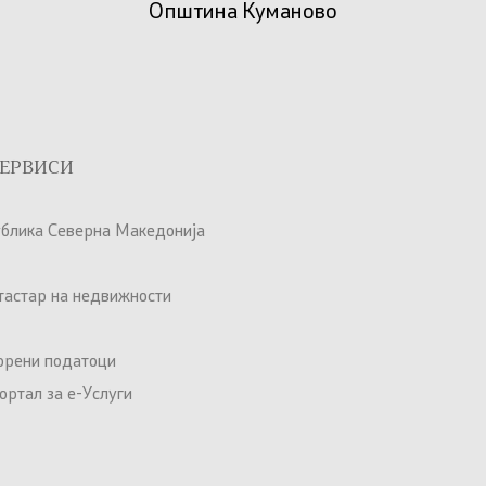
Општина Куманово
ЕРВИСИ
ублика Северна Македонија
атастар на недвижности
орени податоци
ртал за е-Услуги