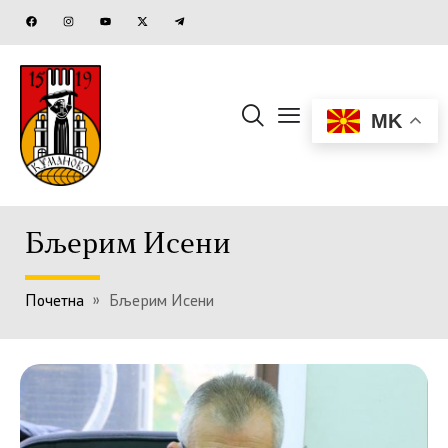
MK
Бљерим Исени
Почетна
»
Бљерим Исени