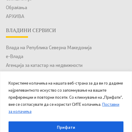
Обраќања
АРХИВА
ВЛАДИНИ СЕРВИСИ
Влада на Република Северна Македонија
е-Влада
Агенција за катастар на недвижности
Јавни набавки
Портал за отворени податоци
Користиме колачиња на нашата веб-страна за да ви го дадеме
најрелевантното искуство со запомнување на вашите
Национален Портал за е-Услуги
преференции и повторни посети. Со кликнување на „Прифати“,
вие се согласувате да се користат СИТЕ колачиња.
Поставки
за колачиња
© 2025 – 2026 Општина Куманово. Сите права
Прифати