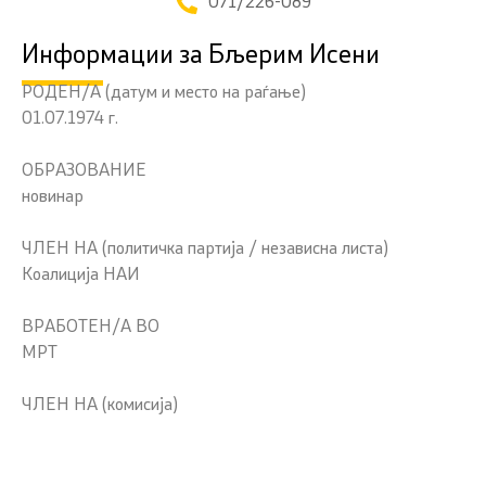
071/226-089
Информации за Бљерим Исени
РОДЕН/А (датум и место на раѓање)
01.07.1974 г.
ОБРАЗОВАНИЕ
новинар
ЧЛЕН НА (политичка партија / независна листа)
Коалиција НАИ
ВРАБОТЕН/А ВО
МРТ
ЧЛЕН НА (комисија)