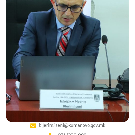
bljerim.iseni@kumanovo.gov.mk