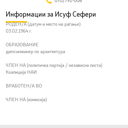
070/791-008
Информации за Исуф Сефери
РОДЕН/А (датум и место на раѓање)
03.02.1964 г.
ОБРАЗОВАНИЕ
дипл.инжинер по архитектура
ЧЛЕН НА (политичка партија / независна листа)
Коалиција НАИ
ВРАБОТЕН/А ВО
ЧЛЕН НА (комисија)