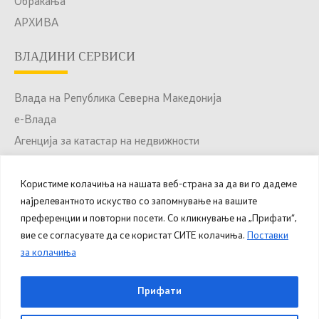
Обраќања
АРХИВА
ВЛАДИНИ СЕРВИСИ
Влада на Република Северна Македонија
е-Влада
Агенција за катастар на недвижности
Јавни набавки
Портал за отворени податоци
Користиме колачиња на нашата веб-страна за да ви го дадеме
најрелевантното искуство со запомнување на вашите
Национален Портал за е-Услуги
преференции и повторни посети. Со кликнување на „Прифати“,
вие се согласувате да се користат СИТЕ колачиња.
Поставки
за колачиња
© 2025 – 2026 Општина Куманово. Сите права
Прифати
задржани.