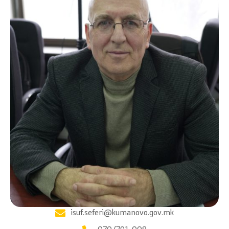
isuf.seferi@kumanovo.gov.mk