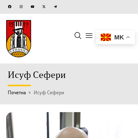
MK
Исуф Сефери
Почетна
»
Исуф Сефери