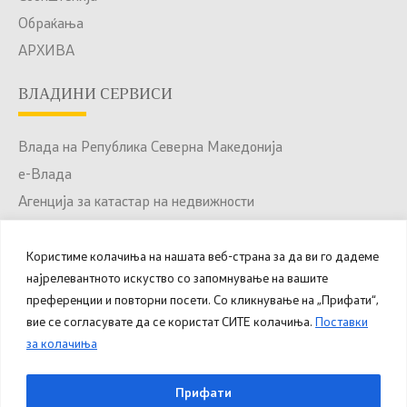
Обраќања
АРХИВА
ВЛАДИНИ СЕРВИСИ
Влада на Република Северна Македонија
е-Влада
Агенција за катастар на недвижности
Јавни набавки
Портал за отворени податоци
Користиме колачиња на нашата веб-страна за да ви го дадеме
најрелевантното искуство со запомнување на вашите
Национален Портал за е-Услуги
преференции и повторни посети. Со кликнување на „Прифати“,
вие се согласувате да се користат СИТЕ колачиња.
Поставки
за колачиња
© 2025 – 2026 Општина Куманово. Сите права
Прифати