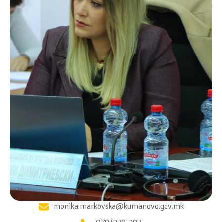
monika.markovska@kumanovo.gov.mk