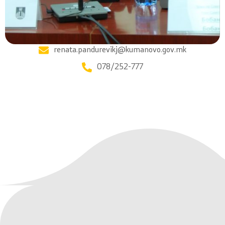
renata.pandurevikj@kumanovo.gov.mk
078/252-777