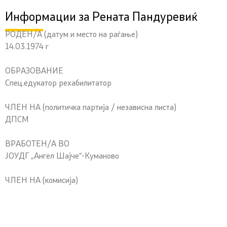
Информации за Рената Пандуревиќ
РОДЕН/А (датум и место на раѓање)
14.03.1974 г
ОБРАЗОВАНИЕ
Спец.едукатор рехабилитатор
ЧЛЕН НА (политичка партија / независна листа)
ДПСМ
ВРАБОТЕН/А ВО
ЈОУДГ „Ангел Шајче“-Куманово
ЧЛЕН НА (комисија)