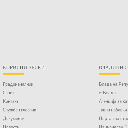
КОРИСНИ ВРСКИ
ВЛАДИНИ С
Градоначалник
Влада на Реп
Совет
е-Влада
Контакт
Агенција за к
Службен гласник
Јавни набавки
Документи
Портал за отв
Новости
Национален По