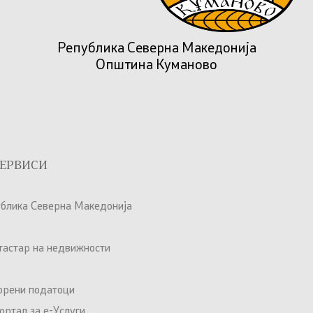
Република Северна Македонија
Општина Куманово
ЕРВИСИ
ублика Северна Македонија
атастар на недвижности
орени податоци
ртал за е-Услуги