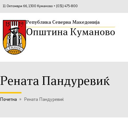
11 Октомври бб, 1300 Куманово • (031) 475-800
Република Северна Македонија
Општина Куманово
Рената Пандуревиќ
Почетна
»
Рената Пандуревиќ