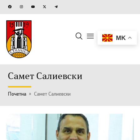
MK
Самет Салиевски
Почетна
»
Самет Салиевски