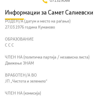
071329068
Информации за Самет Салиевски
РОДЕН/А (датум и место на раѓање)
27.03.1976 година Куманово
ОБРАЗОВАНИЕ
С С С
ЧЛЕН НА (политичка партија / независна листа)
Движење ЗНАМ
ВРАБОТЕН/А ВО
ЈП „Чистота и зеленило“
ЧЛЕН НА (комисија)