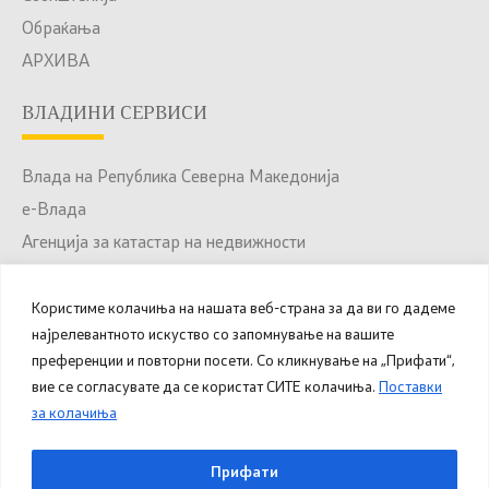
Обраќања
АРХИВА
ВЛАДИНИ СЕРВИСИ
Влада на Република Северна Македонија
е-Влада
Агенција за катастар на недвижности
Јавни набавки
Портал за отворени податоци
Користиме колачиња на нашата веб-страна за да ви го дадеме
најрелевантното искуство со запомнување на вашите
Национален Портал за е-Услуги
преференции и повторни посети. Со кликнување на „Прифати“,
вие се согласувате да се користат СИТЕ колачиња.
Поставки
за колачиња
© 2025 – 2026 Општина Куманово. Сите права
Прифати