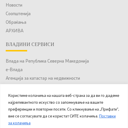
Новости
Соопштенија
Обраќања
АРХИВА
ВЛАДИНИ СЕРВИСИ
Влада на Република Северна Македонија
е-Влада
Агенција за катастар на недвижности
Јавни набавки
Портал за отворени податоци
Користиме колачиња на нашата веб-страна за да ви го дадеме
најрелевантното искуство со запомнување на вашите
Национален Портал за е-Услуги
преференции и повторни посети. Со кликнување на „Прифати“,
вие се согласувате да се користат СИТЕ колачиња.
Поставки
за колачиња