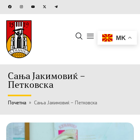
MK
Сања Јакимовиќ –
Петковска
Почетна
»
Сања Јакимовиќ – Петковска