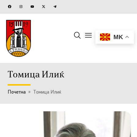
MK
Томица Илиќ
Почетна
»
Томица Илиќ