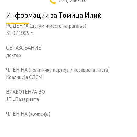
078/256-105
Информации за Томица Илиќ
РОДЕН/А (датум и место на раѓање)
31.07.1985 г.
ОБРАЗОВАНИЕ
доктор
ЧЛЕН НА (политичка партија / независна листа)
Коалиција СДСМ
ВРАБОТЕН/А ВО
ЈП „Пазаришта“
ЧЛЕН НА (комисија)