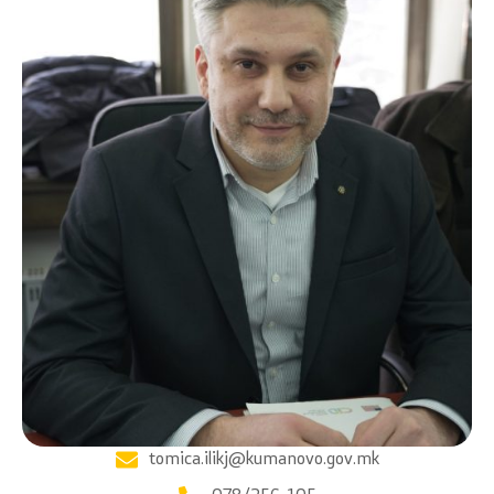
tomica.ilikj@kumanovo.gov.mk