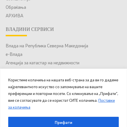
Обраќања
АРХИВА
ВЛАДИНИ СЕРВИСИ
Влада на Република Северна Македонија
е-Влада
Агенција за катастар на недвижности
Јавни набавки
Портал за отворени податоци
Користиме колачиња на нашата веб-страна за да ви го дадеме
најрелевантното искуство со запомнување на вашите
Национален Портал за е-Услуги
преференции и повторни посети. Со кликнување на „Прифати“,
вие се согласувате да се користат СИТЕ колачиња.
Поставки
за колачиња
© 2025 – 2026 Општина Куманово. Сите права
Прифати