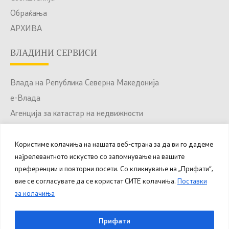
Обраќања
АРХИВА
ВЛАДИНИ СЕРВИСИ
Влада на Република Северна Македонија
е-Влада
Агенција за катастар на недвижности
Јавни набавки
Портал за отворени податоци
Користиме колачиња на нашата веб-страна за да ви го дадеме
најрелевантното искуство со запомнување на вашите
Национален Портал за е-Услуги
преференции и повторни посети. Со кликнување на „Прифати“,
вие се согласувате да се користат СИТЕ колачиња.
Поставки
за колачиња
© 2025 – 2026 Општина Куманово. Сите права
Прифати