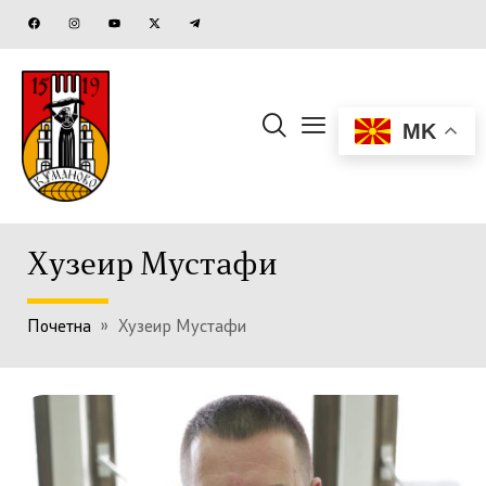
MK
Хузеир Мустафи
Почетна
»
Хузеир Мустафи