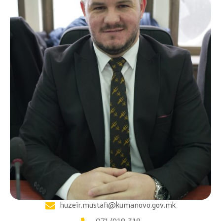
huzeir.mustafi@kumanovo.gov.mk