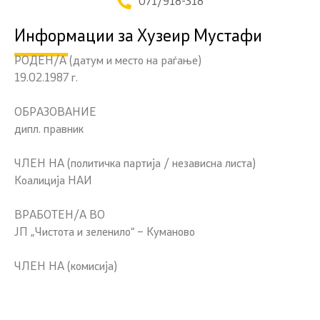
071/918-318
Информации за Хузеир Мустафи
РОДЕН/А (датум и место на раѓање)
19.02.1987 г.
ОБРАЗОВАНИЕ
дипл. правник
ЧЛЕН НА (политичка партија / независна листа)
Коалиција НАИ
ВРАБОТЕН/А ВО
ЈП „Чистота и зеленило“ – Куманово
ЧЛЕН НА (комисија)