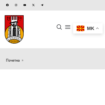
MK
Почетна
»