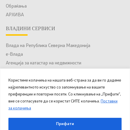
Обраќања
АРХИВА
ВЛАДИНИ СЕРВИСИ
Влада на Република Северна Македонија
е-Влада
Агенција за катастар на недвижности
Јавни набавки
Користиме колачиња на нашата веб-страна за да ви го дадеме
Портал за отворени податоци
најрелевантното искуство со запомнување на вашите
Национален Портал за е-Услуги
преференции и повторни посети. Со кликнување на „Прифати“,
вие се согласувате да се користат СИТЕ колачиња.
Поставки
за колачиња
© 2025 – 2026 Општина Куманово. Сите права
Прифати
задржани.