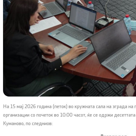
На 15 мај 2026 година (петок) во кружната сала на зграда на
организации со почеток во 10:00 часот, ќе се одржи десеттат
Куманово, по следниов: