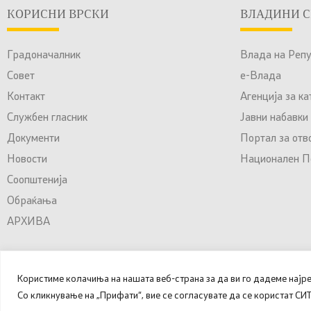
КОРИСНИ ВРСКИ
ВЛАДИНИ С
Градоначалник
Влада на Реп
Совет
е-Влада
Контакт
Агенција за к
Службен гласник
Јавни набавки
Документи
Портал за отв
Новости
Национален По
Соопштенија
Обраќања
АРХИВА
Користиме колачиња на нашата веб-страна за да ви го дадеме најр
© 2025 – 2026 Општина Куманово. Сите права задржани.
Со кликнување на „Прифати“, вие се согласувате да се користат С