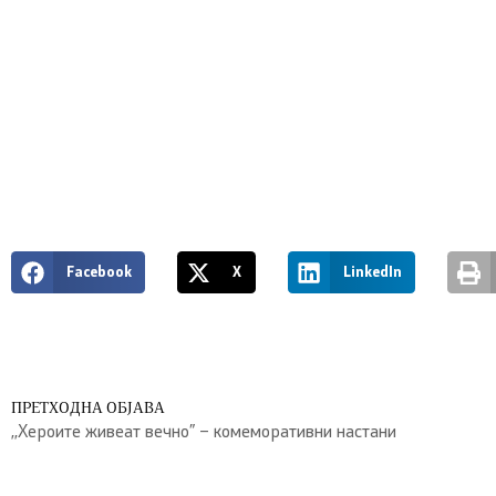
Facebook
X
LinkedIn
ПРЕТХОДНА ОБЈАВА
,,Хероите живеат вечно” – комеморативни настани