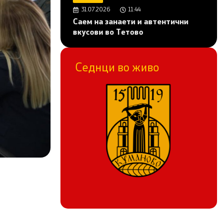
31.07.2026
11:44
Саем на занаети и автентични
вкусови во Тетово
Седнци во живо