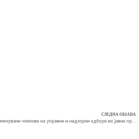
СЛЕДНА ОБЈАВА
Известување за избрани и именувани членови на управни и надзорни одбори во јавни претпријатија