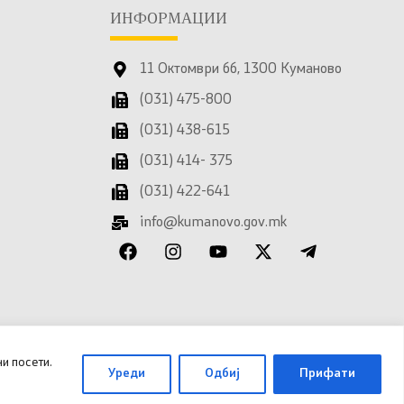
ИНФОРМАЦИИ
11 Октомври бб, 1300 Куманово
(031) 475-800
(031) 438-615
(031) 414- 375
(031) 422-641
info@kumanovo.gov.mk
и посети.
Уреди
Одбиј
Прифати
 за дигитална трансформација
.