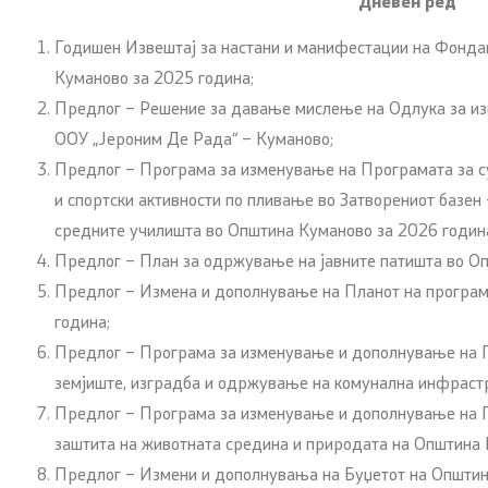
Дневен ред
Годишен Извештај за настани и манифестации на Фондац
Куманово за 2025 година;
Предлог – Решение за давање мислење на Oдлука за из
ООУ „Јероним Де Рада“ – Куманово;
Предлог – Програма за изменување на Програмата за с
и спортски активности по пливање во Затворениот базен
средните училишта во Општина Куманово за 2026 годин
Предлог – План за одржување на јавните патишта во О
Предлог – Измена и дополнување на Планот на програм
година;
Предлог – Програма за изменување и дополнување на 
земјиште, изградба и одржување на комунална инфрастр
Предлог – Програма за изменување и дополнување на П
заштита на животната средина и природата на Општина 
Предлог – Измени и дополнувања на Буџетот на Општин