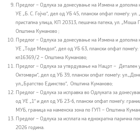
Предлог – Одлука за донесување на Измена и дополна н
УЕ „Б. С. Гојчо“, дел од УБ 45, плански опфат помеѓу: ул.
пристапна улица, КП 20313, пешачка патека, ул. „Моша П
Општина Куманово ;
Предлог – Одлука за донесување на Измена и дополна н
УЕ „Тоде Мендол“, дел од УБ 63, плански опфат помеѓу: ул.
кп16369/2 – Општина Куманово;
Предлог – Одлука за утврдување на Нацрт – Детален ур
Октомври“, дел од УБ 39, плански опфат помеѓу: ул.„До
ул.„Братство Единство“, Општина Куманово;
Предлог – Одлука за исправка во Одлуката за донесува
од УЕ „1“ и дел од УБ 23-б, плански опфат помеѓу: грани
МУБ, граница на наменска зона по ГУП – Општина Куман
Предлог – Одлука за исплата на еднократна парична по
2026 година.