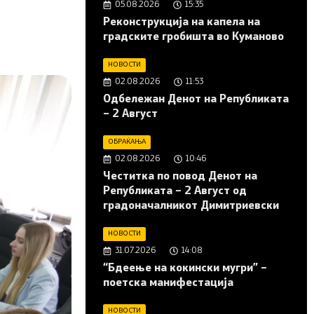
05.08.2026
15:35
Реконструкција на капела на
градските гробишта во Куманово
НОВОСТИ
02.08.2026
11:53
Одбележан Денот на Републиката
– 2 Август
ОБРАЌАЊА
02.08.2026
10:46
Честитка по повод Денот на
Републиката – 2 Август од
градоначалникот Димитриевски
НОВОСТИ
31.07.2026
14:08
“Бдеење на кокински мугри” –
поетска манифестација
НОВОСТИ