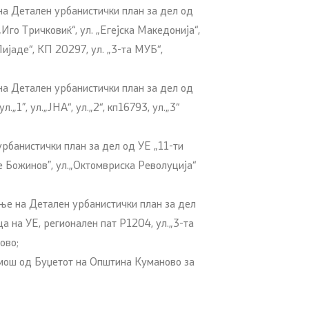
а Детален урбанистички план за дел од
 „Иго Тричковиќ“, ул. „Егејска Македонија“,
ијаде“, КП 20297, ул. „3-та МУБ“,
а Детален урбанистички план за дел од
„1”, ул.„ЈНА“, ул.„2“, кп16793, ул.„3“
банистички план за дел од УЕ „11-ти
не Божинов”, ул.„Октомвриска Револуција“
ње на Детален урбанистички план за дел
ца на УЕ, регионален пат Р1204, ул.„3-та
ово;
мош од Буџетот на Општина Куманово за