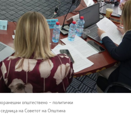
 поранешни општествено – политички
а седница на Советот на Општина