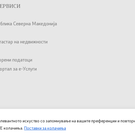
ЕРВИСИ
ублика Северна Македонија
атастар на недвижности
орени податоци
ртал за е-Услуги
елевантното искуство со запомнување на вашите преференции и повторн
Овозможено од
Министерство
ИТЕ колачиња.
Поставки за колачиња