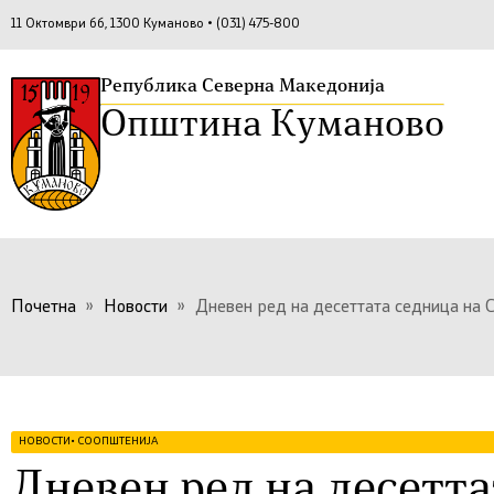
11 Октомври бб, 1300 Куманово • (031) 475-800
Република Северна Македонија
Општина Куманово
Почетна
»
Новости
»
Дневен ред на десеттата седница на 
НОВОСТИ
•
СООПШТЕНИЈА
Дневен ред на десетта