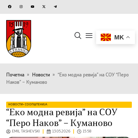
MK
Почетна
»
Новости
»
“Еко модна ревија” на СОУ “Перо
Наков” – Куманово
НОВОСТИ
•
СООПШТЕНИЈА
“Еко модна ревија” на СОУ
“Перо Наков” – Куманово
EMIL TASHEVSKI
13.05.2026
15:58