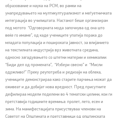
образование и наука на РСМ, во рамки на
унапредувањето на мултикултурализмот и меѓуетничката
интеграција во училиштата. Настанот беше организиран
под мотото “Одговорната мода започнува од она што
веќе го имаме”, од каде учениците упатија порака до
младата популација и пошироката јавност, за влијанието
на текстилната индустрија врз животната средина,
односно загадувањето со штетни материи и хемикалии:
“Биди дел од промената”, “Избери свесно” и “Мисли
одржливо!” Преку реупотреба и редизајн на облека,
учениците демонстрираа како старите парчиња можат да
оживеат и да добијат нова вредност. Пред присутните
дефилираа модели поделени во 4 тематски целини, кои ги
претставија годишните времиња: пролет, лето, есен и
зима. На манифестацијата присуствуваа членови на
Советот на Општината и претставници од општинската