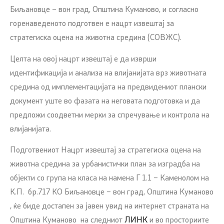
Биљановце – вон град, Општина Куманово, и согласно
горенаведеното подготвен е нацрт извештај за
стратегиска оцена на животна средина (СОВЖС).
Целта на овој нацрт извештај е да изврши
идентификација и анализа на влијанијата врз животната
средина од имплементацијата на предвидениот плански
документ уште во фазата на неговата подготовка и да
предложи соодветни мерки за спречување и контрола на
влијанијата.
Подготвениот Нацрт извештај за стратегиска оцена на
животна средина за урбанистички план за изградба на
објекти со група на класа на намена Г 1.1 – Каменолом на
К.П. бр.717 КО Биљановце – вон град, Општина Куманово
, ќе биде достапен за јавен увид на интернет страната на
Општина Куманово на следниот
ЛИНК
и во просториите