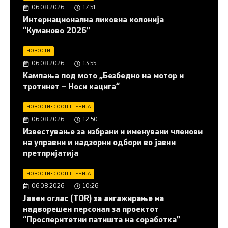
06.08.2026
17:51
Интернационална ликовна колонија
“Куманово 2026”
НОВОСТИ
06.08.2026
13:55
Кампања под мото „Безбедно на мотор и
тротинет – Носи кацига“
НОВОСТИ
•
СООПШТЕНИЈА
06.08.2026
12:50
Известување за избрани и именувани членови
на управни и надзорни одбори во јавни
претпријатија
НОВОСТИ
•
СООПШТЕНИЈА
06.08.2026
10:26
Јавен оглас (ТОR) за ангажирање на
надворешен персонал за проектот
“Просперитетни патишта на соработка”