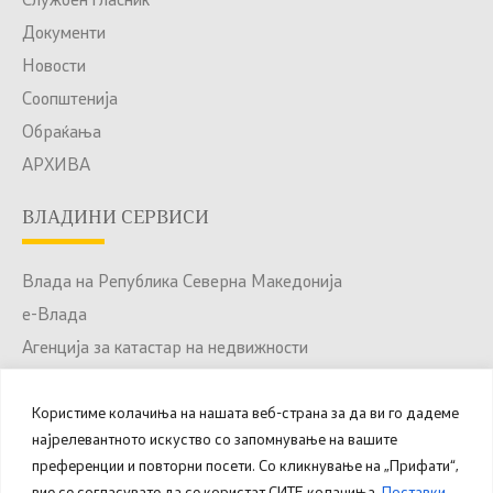
Службен гласник
Документи
Новости
Соопштенија
Обраќања
АРХИВА
ВЛАДИНИ СЕРВИСИ
Влада на Република Северна Македонија
е-Влада
Агенција за катастар на недвижности
Јавни набавки
Користиме колачиња на нашата веб-страна за да ви го дадеме
Портал за отворени податоци
најрелевантното искуство со запомнување на вашите
Национален Портал за е-Услуги
преференции и повторни посети. Со кликнување на „Прифати“,