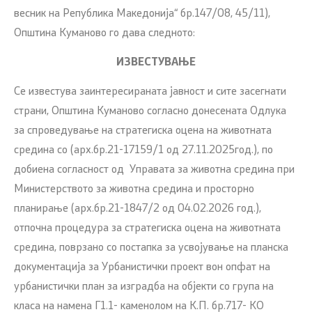
весник на Република Македонија“ бр.147/08, 45/11),
Општина Куманово го дава следното:
ИЗВЕСТУВАЊЕ
Се известува заинтересираната јавност и сите засегнати
страни, Општина Куманово согласно донесената Одлука
за спроведување на стратегиска оцена на животната
средина со (арх.бр.21-17159/1 од 27.11.2025год.), по
добиена согласност од Управата за животна средина при
Министерството за животна средина и просторно
планирање (арх.бр.21-1847/2 од 04.02.2026 год.),
отпочна процедура за стратегиска оцена на животната
средина, поврзано со постапка за усвојување на планска
документација за Урбанистички проект вон опфат на
урбанистички план за изградба на објекти со група на
класа на намена Г1.1- каменолом на К.П. бр.717- КО