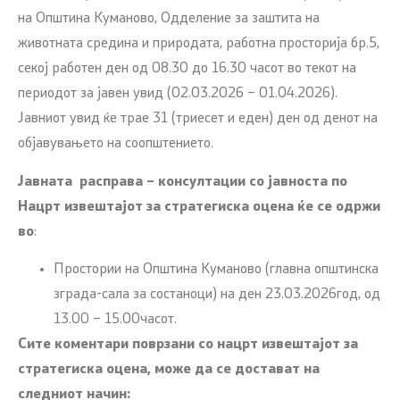
на Општина Куманово, Одделение за заштита на
животната средина и природата, работна просторија бр.5,
секој работен ден од 08.30 до 16.30 часот во текот на
периодот за јавен увид (02.03.2026 – 01.04.2026).
Јавниот увид ќе трае 31 (триесет и еден) ден од денот на
објавувањето на соопштението.
Јавн
ата расправ
а – консултации со јавноста по
Нацрт извештајот за стратегиска оцена ќе се одрж
и
во
:
Простории на Општина Куманово (главна општинска
зграда-сала за состаноци) на ден 23.03.2026год, од
13.00 – 15.00часот.
Сите коментари поврзани со нацрт извештајот за
стратегиска оцена
, може да се достават на
следниот начин: