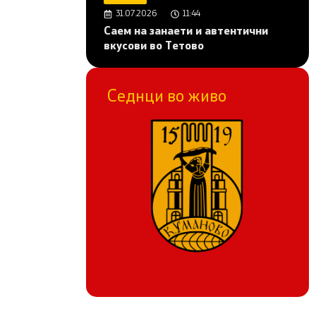
31.07.2026
11:44
Саем на занаети и автентични
вкусови во Тетово
Седнци во живо