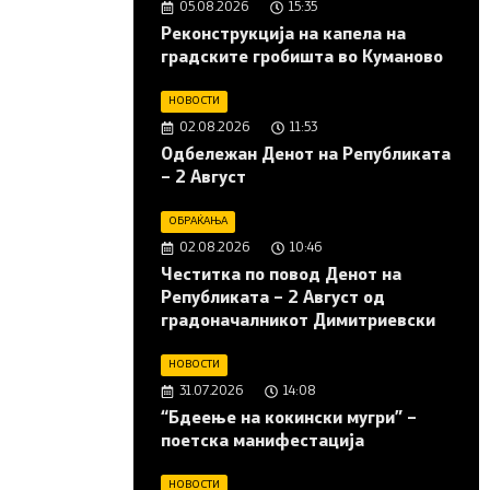
05.08.2026
15:35
Реконструкција на капела на
градските гробишта во Куманово
НОВОСТИ
02.08.2026
11:53
Одбележан Денот на Републиката
– 2 Август
ОБРАЌАЊА
02.08.2026
10:46
Честитка по повод Денот на
Републиката – 2 Август од
градоначалникот Димитриевски
НОВОСТИ
31.07.2026
14:08
“Бдеење на кокински мугри” –
поетска манифестација
НОВОСТИ