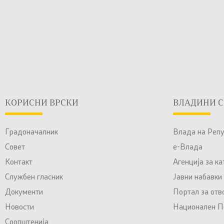
КОРИСНИ ВРСКИ
ВЛАДИНИ С
Градоначалник
Влада на Реп
Совет
е-Влада
Контакт
Агенција за к
Службен гласник
Јавни набавки
Документи
Портал за отв
Новости
Национален По
Соопштенија