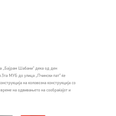
а ,,Бајрам Шабани” дека од ден
л.3та МУБ до улица ,,Пчински пат” ќе
онструкција на коловозна конструкција со
 време на одвивањето на сообраќајот и