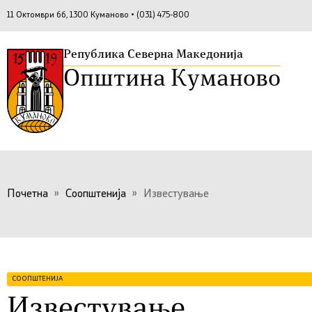
11 Октомври бб, 1300 Куманово • (031) 475-800
Република Северна Македонија
Општина Куманово
Почетна
»
Соопштенија
»
Известување
СООПШТЕНИЈА
Известување