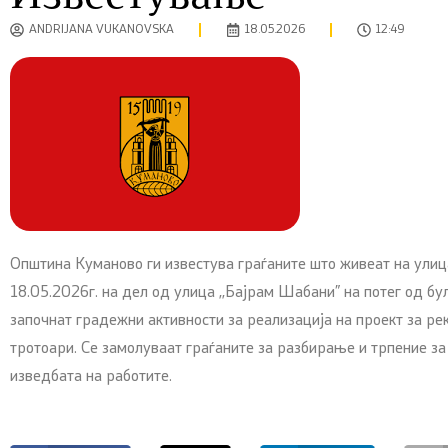
ANDRIJANA VUKANOVSKA
18.05.2026
12:49
Општина Куманово ги известува граѓаните што живеат на улиц
18.05.2026г. на дел од улица ,,Бајрам Шабани” на потег од бу
започнат градежни активности за реализација на проект за рек
тротоари. Се замолуваат граѓаните за разбирање и трпение за
изведбата на работите.