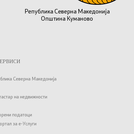
Република Северна Македонија
Општина Куманово
ЕРВИСИ
ублика Северна Македонија
атастар на недвижности
орени податоци
ртал за е-Услуги