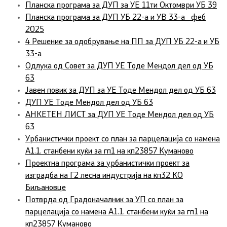
Планска програма за ДУП за УЕ 11ти Октомври УБ 39
Планска програма за ДУП УБ 22-a и УВ 33-a_ феб
2025
4 Решение за одобрување на ПП за ДУП УБ 22-а и УБ
33-а
Одлука од Совет за ДУП УЕ Тоде Мендол дел од УБ
63
Јавен повик за ДУП за УЕ Тоде Мендол дел од УБ 63
ДУП УЕ Тоде Мендол дел од УБ 63
АНКЕТЕН ЛИСТ за ДУП УЕ Тоде Мендол дел од УБ
63
Урбанистички проект со план за парцелација со намена
А1.1. станбени куќи за гп1 на кп23857 Куманово
Проектна програма за урбанистички проект за
изградба на Г2 лесна индустрија на кп32 КО
Биљановце
Потврда од Градоначалник за УП со план за
парцелација со намена А1.1. станбени куќи за гп1 на
кп23857 Куманово