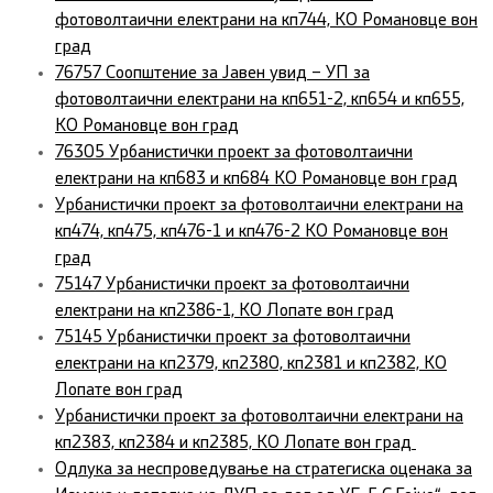
фотоволтаични електрани на кп744, КО Романовце вон
град
76757 Соопштение за Јавен увид – УП за
фотоволтаични електрани на кп651-2, кп654 и кп655,
КО Романовце вон град
76305 Урбанистички проект за фотоволтаични
електрани на кп683 и кп684 КО Романовце вон град
Урбанистички проект за фотоволтаични електрани на
кп474, кп475, кп476-1 и кп476-2 КО Романовце вон
град
75147 Урбанистички проект за фотоволтаични
електрани на кп2386-1, КО Лопате вон град
75145 Урбанистички проект за фотоволтаични
електрани на кп2379, кп2380, кп2381 и кп2382, КО
Лопате вон град
Урбанистички проект за фотоволтаични електрани на
кп2383, кп2384 и кп2385, КО Лопате вон град
Одлука за неспроведување на стратегиска оценака за