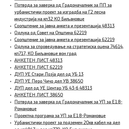
Потврда за заверка од Градоначалник за ПП за
урбанистички проект за изградба на Г2 лесна
индустрија на кп32 КО Биљановце
Соопштение за јавна анкета и презентација 48313
Одлука од Совет на Општина 62219
Соопштение за јавна анкета и презентација 62219
Одлука за спроведување на стратегиска оцена 74614,
кп717, КО Биљановце вон град
АНКЕТЕН ЛИСТ 48313
АНКЕТЕН ЛИСТ 62219
ДУП УЕ Стари Лозја дел од УБ 13
ДУП УЕ Перо Чичо дел УВ 38650
ДУП дел од УЕ Центар УБ 43-б 48313
АНКЕТЕН ЛИСТ 38650
Потврда за заверка од Градоначалник за УП за Е1.8-
Романовце
Проектна програма за УП за Е1.8-Романовце
Урбанистички проект за подземен 20кв кабел на дел