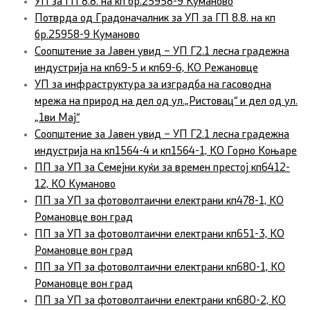
УП за ГП 8.8. на кп бр.25958-9 Куманово
Потврда од Градоначалник за УП за ГП 8.8. на кп
бр.25958-9 Куманово
Соопштение за Јавен увид – УП Г2.1 лесна градежна
индустрија на кп69-5 и кп69-6, КО Режановце
УП за инфраструктура за изградба на гасоводна
мрежа на природ на дел од ул.„Ристовац“ и дел од ул.
„1ви Мај“
Соопштение за Јавен увид – УП Г2.1 лесна градежна
индустрија на кп1564-4 и кп1564-1, КО Горно Коњаре
ПП за УП за Семејни куќи за времен престој кп6412-
12, КО Куманово
ПП за УП за фотоволтаични електрани кп478-1, КО
Романовце вон град
ПП за УП за фотоволтаични електрани кп651-3, КО
Романовце вон град
ПП за УП за фотоволтаични електрани кп680-1, КО
Романовце вон град
ПП за УП за фотоволтаични електрани кп680-2, КО