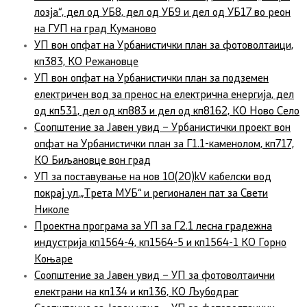
лозја“, дел од УБ8, дел од УБ9 и дел од УБ17 во реон
на ГУП на град Куманово
УП вон опфат на Урбанистички план за фотоволтаици,
кп383, КО Режановце
УП вон опфат на Урбанистички план за подземен
електричен вод за пренос на електрична енергија, дел
од кп531, дел од кп883 и дел од кп8162, КО Ново Село
Соопштение за Јавен увид – Урбанистички проект вон
опфат на Урбанистички план за Г1.1-каменолом, кп717,
КО Биљановце вон град
УП за поставување на нов 10(20)kV кабелски вод
покрај ул.„Трета МУБ“ и регионален пат за Свети
Николе
Проектна програма за УП за Г2.1 лесна градежна
индустрија кп1564-4, кп1564-5 и кп1564-1 КО Горно
Коњаре
Соопштение за Јавен увид – УП за фотоволтаични
електрани на кп134 и кп136, КО Љубодраг