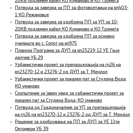
20КВ подземен кабел КО Куманово и КО Тромеѓа
Потврда за заверка за ПП за фотоволтаици на кп403-
1 КО Режановце
Потврда за заверка за одобрена ПП за УП за 10-
20КВ подземен кабел КО Куманово и КО Тромеѓа
Потврда за заверка за одобрена ПП за основно
училиште во с. Сопот на кп975
Планска Програма за ДУП за кп25219-12 УЕ Гоце
делчев УБ 29
Урбанистички проект за препарцелација на гп26 на
кп23270-12 и 23276-2 од ДУП за Т. Мендол
Урбанистички проект за локален пат за Студена Вода,
КО уманово
Соопштение за јавен увид за урбанистички проект за
локален пат за Студена Вода, КО уманово
Потврда од Градоначалник за УП за препарцелација
на гп26 на кп23270-12 и 23276-2 од ДУП за Т. Мендол
Решение за одобрување на ПП за ДУП за УЕ 11ти
Октомври УБ 39