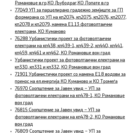
Романовце в.гр,КО Љубодраг,КО Лопате в.гр
77049 УП за парцелирано градежно земјиште за ГП
формирана со УП на кп2074, кп2075, кп2076, кп2077,
кп2078 и кп2079, намена Е1.13 фотоволтаични
електрани, КО Куманово
76288 Урбанистички проект за фотоволтаични
електрани на кп438, кп439-1, кп439-2, кп440, кп441,
кп459, кп461 и кп462, КО Романовце вон град
Урбанистички проект за фотоволтаични електрани на
кп330, кп331 и кп332, КО Романовце вон град
71901 Урбанистички проект со намена Е1.8 водови за
пренос на ел.енергија КО Куманово и КО Тромеѓа
76970 Соопштение за Јавен увид – УП за
фотоволтаични електрани на кп478-1, КО Романовце
вон град
76815 Соопштение за Јавен увид – УП за
фотоволтаични електрани на кп478-2, КО Романовце
вон град
76809 Соопштение за Јавен увид – УП за