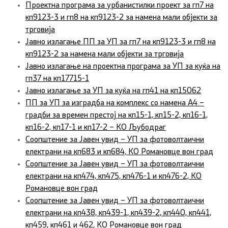
Проектна програма за урбанистилки проект за гп7 на
кп9123-3 и гп8 на кп9123-2 за намена мали објекти за
трговија
Јавно излагање ПП за УП за гп7 на кп9123-3 и гп8 на
кп9123-2 за намена мали објекти за трговија
Јавно излагање на проектна програма за УП за куќа на
гп37 на кп17715-1
Јавно излагање за УП за куќа на гп41 на кп15062
ПП за УП за изградба на комплекс со намена А4 –
градби за времен престој на кп15-1, кп15-2, кп16-1,
кп16-2, кп17-1 и кп17-2 – КО Љубодраг
Соопштение за Јавен увид – УП за фотоволтаични
електрани на кп683 и кп684, КО Романовце вон град
Соопштение за Јавен увид – УП за фотоволтаични
електрани на кп474, кп475, кп476-1 и кп476-2, КО
Романовце вон град
Соопштение за Јавен увид – УП за фотоволтаични
електрани на кп438, кп439-1, кп439-2, кп440, кп441,
кп459, кп461 и 462, КО Романовце вон град