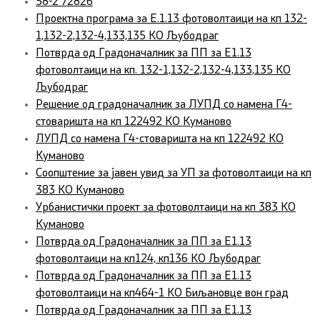
58-2 72826
Проектна програма за Е.1.13 фотоволтаици на кп 132-
1,132-2,132-4,133,135 КО Љубодраг
Потврда од Градоначалник за ПП за Е1.13
фотоволтаици на кп. 132-1,132-2,132-4,133,135 КО
Љубодраг
Решение од градоначалник за ЛУПД со намена Г4-
стоваришта на кп 122492 КО Куманово
ЛУПД со намена Г4-стоваришта на кп 122492 КО
Куманово
Соопштение за јавен увид за УП за фотоволтаици на кп
383 КО Куманово
Урбанистички проект за фотоволтаици на кп 383 КО
Куманово
Потврда од Градоначалник за ПП за Е1.13
фотоволтаици на кп124, кп136 КО Љубодраг
Потврда од Градоначалник за ПП за Е1.13
фотоволтаици на кп464-1 КО Биљановце вон град
Потврда од Градоначалник за ПП за Е1.13