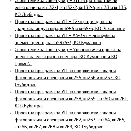
Соопштение за Јавен увид – УП за фотоволтаични
електрани на кп132-1, кп132-2, кп132-4, кп133 и кп135,
КО Љубодраг
Проектна програма за УП – Г2-згради од лесна
градежна индустрија, кп69-5 и кп69-6, КО Режановце
Проектна програма за УП – А4-3-семејни куќи за
времен престој на кп5975-3, КО Куманово
Соопштение за Јавен увид – Урбанистички проект за
пренос на електрична енергија, КО Куманово и КО
Тромеѓа
Проектна програма за УП за површински соларни
фотоволтаични електрани кп255, кп256 и кп257, КО
Љубодраг
Проектна програма за УП за површински соларни
фотоволтаични електрани кп258, кп259, кп260 и кп261,
КО Љубодраг
Проектна програма за УП за површински соларни
фотоволтаични електрани кп262, кп263, кп264, кп265,
кп266, кп267, кп268 и кп269, КО Љубодраг