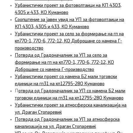
Урбанистички проект за фотоволтаици на КП 4303,
4305 и 433, КО Куманово
Соопштение за јавен увид на УП за фотоволтаици на
КП 4303, 4305 и 433, КО Куманово
Урбанистички проект за село за формирање на гп на
кп770-1, 770-6, 772-12, КО Доброшане со намена Г-
производство
Потврда од Градоначалник за УП за село за
формирање на гп на кп770-1, 770-6, 772-12, КО
Доброшане со намена Г-производство
Урбанистички проект со намена Б2 мали трговски
единици на гп31 на кп12795-280 Куманово
П
отврда од Градоначалник за УП со намена Б2 мали
трговски единици на гп31 на кп12795-280 Куманово
Урбанистички проект за атмосферска канализација на
ул. Драган Стопаревиќ
Потврда од Градоначалник за УП за атмосферска
канализација на ул. Драган Стопаревиќ