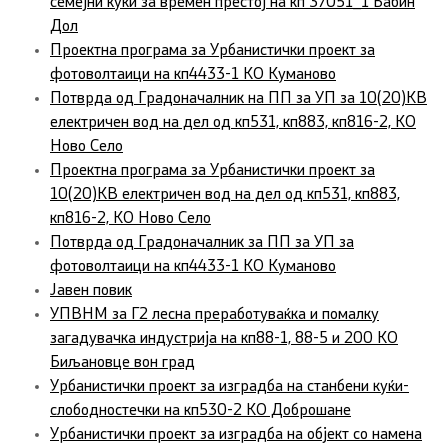
семејни куќи за времен престој на кп 37051_1 Бабин
Дол
Проектна програма за Урбанистички проект за
фотоволтаици на кп4433-1 КО Куманово
Потврда од Градоначалник на ПП за УП за 10(20)КВ
електричен вод на дел од кп531, кп883, кп816-2, КО
Ново Село
Проектна програма за Урбанистички проект за
10(20)КВ електричен вод на дел од кп531, кп883,
кп816-2, КО Ново Село
Потврда од Градоначалник за ПП за УП за
фотоволтаици на кп4433-1 КО Куманово
Јавен повик
УПВНМ за Г2 лесна преработуваќка и помалку
загадувачка индустрија на кп88-1, 88-5 и 200 КО
Биљановце вон град
Урбанистички проект за изградба на станбени куќи-
слободностечки на кп530-2 КО Доброшане
Урбанистички проект за изградба на објект со намена