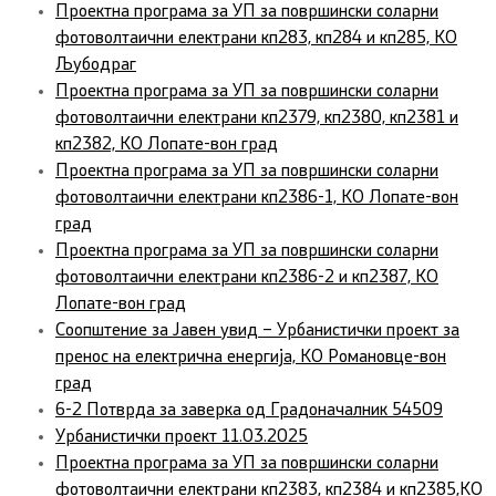
Проектна програма за УП за површински соларни
фотоволтаични електрани кп283, кп284 и кп285, КО
Љубодраг
Проектна програма за УП за површински соларни
фотоволтаични електрани кп2379, кп2380, кп2381 и
кп2382, КО Лопате-вон град
Проектна програма за УП за површински соларни
фотоволтаични електрани кп2386-1, КО Лопате-вон
град
Проектна програма за УП за површински соларни
фотоволтаични електрани кп2386-2 и кп2387, КО
Лопате-вон град
Соопштение за Јавен увид – Урбанистички проект за
пренос на електрична енергија, КО Романовце-вон
град
6-2 Потврда за заверка од Градоначалник 54509
Урбанистички проект 11.03.2025
Проектна програма за УП за површински соларни
фотоволтаични електрани кп2383, кп2384 и кп2385,КО