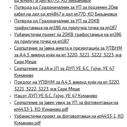
од кп4847 и дел кп770, КО Биљановце
Потврда од Градоначалник за УП за подземен 20кв
кабел на дел од кп4847 и дел кп770, КО Биљановце
Потврда од Градоначалник за УП за 20КВ
трафостаница на кп186 до прилучна точка на кп187
Урбанистички проект за 20КВ трафостаница на кп186
до прилучна точка на кп187
Соопштение за јавна анкета и презентација за УПВНМ
за А.4.3. викенд куќи на кп 3220, 3221, 3222, 3223, м.в
Сари Меше
Соопштение за ЈА и ЈП за ДУП УЕ Б.С. Гојчо, УЕ 47
Куманово
Предлог на УПВНМ за А.4.3. викенд куќи на кп 3220,
3221, 3222, 3223, м.в Сари Меше
Нацрт ДУП УЕ Б.С. Гојчо, УЕ 47 Куманово
Соопштение за јавен увид за УП за фотоволтаици на
кп4433-1, КО Куманово.pdf
Урбанистички проект за фотоволтаици на кп4433-1, КО
Куманово.pdf