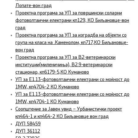
Лопате-вон град
Проектна програма за УП за површински соларни
фотоволтаични електрани кп129, КО Биљановце-вон
град
Проектна програма за УП за изградба на објекти со
група на класа на .Каменолом, кп717,КО Биљановце-
вон град
Проектна програма за УП за В2-ветеринарски
институции(миленичиња), В2.9-ветеринарски
стационар, кп6179-5,КО Куманово
УП за Е1.13-фотоволтаични електрани со моќност до
1MW, кп4704-2 КО Куманово
УП за Е1.13-фотоволтаични електрани со моќност до
1MW, кп4704-1 КО Куманово
Соопштение за Јавен увид – Урбанистички проект
кп464-1 и кп464-2 КО Биљановце вон град
ДУП 58459
ДУП 36112