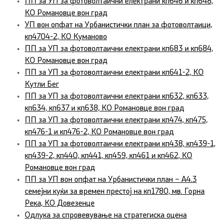
ПП за УП за фотоволтаични електрани кп646 и кп648,
КО Романовце вон град
УП вон опфат на Урбанистички план за фотоволтаици,
кп4704-2, КО Куманово
ПП за УП за фотоволтаични електрани кп683 и кп684,
КО Романовце вон град
ПП за УП за фотоволтаични електрани кп641-2, КО
Кутли Бег
ПП за УП за фотоволтаични електрани кп632, кп633,
кп634, кп637 и кп638, КО Романовце вон град
ПП за УП за фотоволтаични електрани кп474, кп475,
кп476-1 и кп476-2, КО Романовце вон град
ПП за УП за фотоволтаични електрани кп438, кп439-1,
кп439-2, кп440, кп441, кп459, кп461 и кп462, КО
Романовце вон град
ПП за УП вон опфат на Урбанистички план – А4.3
семејни куќи за времен престој на кп1780, мв. Горна
Река, КО Довезенце
Одлука за спровевување на стратегиска оцена