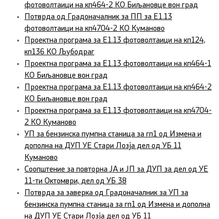
фотоволтаици на кп464-2 КО Биљановце вон град
Потврда од Градоначалник за ПП за Е1.13
фотоволтаици на кп4704-2 КО Куманово
Проектна програма за Е1.13 фотоволтаици на кп124,
кп136 КО Љубодраг
Проектна програма за Е1.13 фотоволтаици на кп464-1
КО Биљановце вон град
Проектна програма за Е1.13 фотоволтаици на кп464-2
КО Биљановце вон град
Проектна програма за Е1.13 фотоволтаици на кп4704-
2 КО Куманово
УП за бензинска пумпна станица за гп1 од Измена и
дополна на ДУП УЕ Стари Лозја дел од УБ 11
Куманово
Соопштение за повторна ЈА и ЈП за ДУП за дел од УЕ
11-ти Октомври, дел од УБ 38
Потврда за заверка од Градоначалник за УП за
бензинска пумпна станица за гп1 од Измена и дополна
на ДУП УЕ Стари Лозја дел од УБ 11