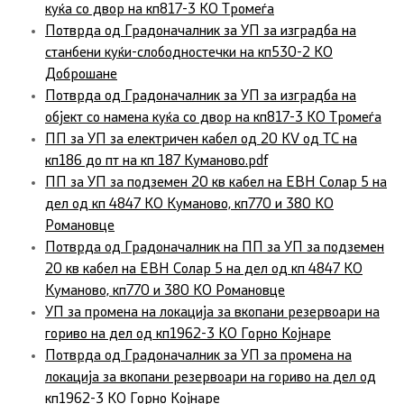
куќа со двор на кп817-3 КО Тромеѓа
Потврда од Градоначалник за УП за изградба на
станбени куќи-слободностечки на кп530-2 КО
Доброшане
Потврда од Градоначалник за УП за изградба на
објект со намена куќа со двор на кп817-3 КО Тромеѓа
ПП за УП за електричен кабел од 20 KV од ТС на
кп186 до пт на кп 187 Куманово.pdf
ПП за УП за подземен 20 кв кабел на ЕВН Солар 5 на
дел од кп 4847 КО Куманово, кп770 и 380 КО
Романовце
Потврда од Градоначалник на ПП за УП за подземен
20 кв кабел на ЕВН Солар 5 на дел од кп 4847 КО
Куманово, кп770 и 380 КО Романовце
УП за промена на локација за вкопани резервоари на
гориво на дел од кп1962-3 КО Горно Којнаре
Потврда од Градоначалник за УП за промена на
локација за вкопани резервоари на гориво на дел од
кп1962-3 КО Горно Којнаре