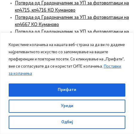
Потврда од Градоначалник за УП за фотоволтаици на
кп4715, кп4716 КО Куманово
Потврда од Градоначалник за УП за фотоволтаици на
кп4667 КО Куманово
Потврда од Градоначалник за УП за фотоволтаици на
кп3385 КО Романовце
Користиме колачиња на нашата веб-страна за да ви го дадеме
Потврда од Градоначалник на ПП за УП за
најрелевантното искуство со запомнување на вашите
фотоволтаици на кп670 КО Биљановце
преференции и повторни посети. Со кликнување на „Прифати“,
Потврда од Градоначалник на ПП за УП за
вие се согласувате да се користат СИТЕ колачиња.
Поставки
фотоволтаици на кп3400-1 КО Романовце
за колачиња
Потврда од Градоначалник на ПП за УП на кп3400-3
КО Романовце
Проектна програма за УП за фотоволтаици на кп3400-
Прифати
1 КО Романовце
Проектна програма за Урбанистички проект за
Уреди
фотоволтаици на кп3400-3 КО Романовце
Проектна програма на УП за фотоволтаици на кп670
Одбиј
КО Биљановце
Урбанистички проект за фотоволтаици на кп3721,