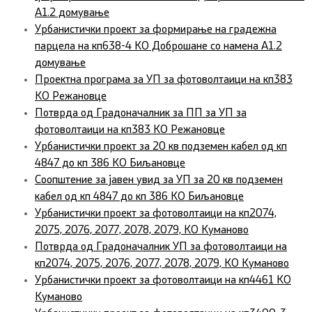
А1.2 домување
Урбанистички проект за формирање на градежна
парцела на кп638-4 КО Доброшане со намена А1.2
домување
Проектна програма за УП за фотоволтаици на кп383
КО Режановце
Потврда од Градоначалник за ПП за УП за
фотоволтаици на кп383 КО Режановце
Урбанистички проект за 20 кв подземен кабел од кп
4847 до кп 386 КО Биљановце
Соопштение за јавен увид за УП за 20 кв подземен
кабел од кп 4847 до кп 386 КО Биљановце
Урбанистички проект за фотоволтаици на кп2074,
2075, 2076, 2077, 2078, 2079, КО Куманово
Потврда од Градоначалник УП за фотоволтаици на
кп2074, 2075, 2076, 2077, 2078, 2079, КО Куманово
Урбанистички проект за фотоволтаици на кп4461 КО
Куманово