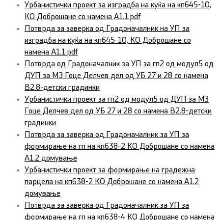
Урбанистички проект за изградба на куќа на кп645-10,
КО Доброшане со намена А1.1.pdf
Потврда за заверка од Градоначалник на УП за
изградба на куќа на кп645-10, КО Доброшане со
намена А1.1.pdf
Потврда од Градоначалник за УП за гп2 од модул5 од
ДУП за МЗ Гоце Делчев дел од УБ 27 и 28 со намена
В2.8-детски градинки
Урбанистички проект за гп2 од модул5 од ДУП за МЗ
Гоце Делчев дел од УБ 27 и 28 со намена В2.8-детски
градинки
Потврда за заверка од Градоначалник за УП за
формирање на гп на кп638-2 КО Доброшане со намена
А1.2 домување
Урбанистички проект за формирање на градежна
парцела на кп638-2 КО Доброшане со намена А1.2
домување
Потврда за заверка од Градоначалник за УП за
формирање на гп на кп638-4 КО Доброшане со намена