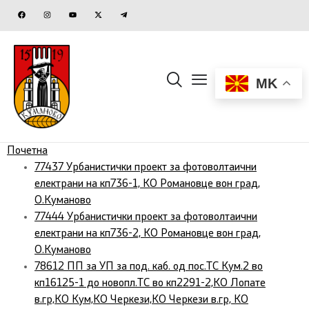
MK
Почетна
77437 Урбанистички проект за фотоволтаични
електрани на кп736-1, КО Романовце вон град,
О.Куманово
77444 Урбанистички проект за фотоволтаични
електрани на кп736-2, КО Романовце вон град,
О.Куманово
78612 ПП за УП за под. каб. од пос.ТС Кум.2 во
кп16125-1 до новопл.ТС во кп2291-2,КО Лопате
в.гр,КО Кум,КО Черкези,КО Черкези в.гр, КО