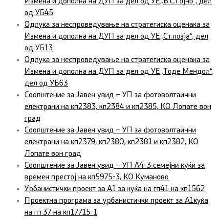
Измена и дополна на ДУП за дел од УЕ„Б.С.Гојчо“, дел
од УБ45
Одлука за неспроведување на стратегиска оценака за
Измена и дополна на ДУП за дел од УЕ„Ст.лозја“, дел
од УБ13
Одлука за неспроведување на стратегиска оценака за
Измена и дополна на ДУП за дел од УЕ„Тоде Мендол“,
дел од УБ63
Соопштение за Јавен увид – УП за фотоволтаични
електрани на кп2383, кп2384 и кп2385, КО Лопате вон
град
Соопштение за Јавен увид – УП за фотоволтаични
електрани на кп2379, кп2380, кп2381 и кп2382, КО
Лопате вон град
Соопштение за Јавен увид – УП А4-3 семејни куќи за
времен престој на кп5975-3, КО Куманово
Урбанистички проект за А1 за куќа на гп41 на кп1562
Проектна програма за урбанистички проект за А1куќа
на гп 37 на кп17715-1