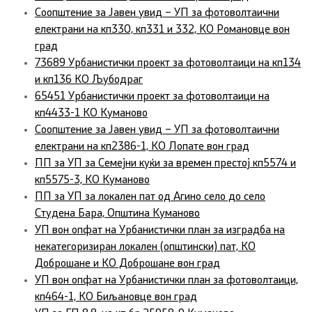
Соопштение за Јавен увид – УП за фотоволтаични
електрани на кп330, кп331 и 332, КО Романовце вон
град
73689 Урбанистички проект за фотоволтаици на кп134
и кп136 КО Љубодраг
65451 Урбанистички проект за фотоволтаици на
кп4433-1 КО Куманово
Соопштение за Јавен увид – УП за фотоволтаични
електрани на кп2386-1, КО Лопате вон град
ПП за УП за Семејни куќи за времен престој кп5574 и
кп5575-3, КО Куманово
ПП за УП за локален пат од Агино село до село
Студена Бара, Општина Куманово
УП вон опфат на Урбанистички план за изградба на
некатегоризиран локален (општински) пат, КО
Доброшане и КО Доброшане вон град
УП вон опфат на Урбанистички план за фотоволтаици,
кп464-1, КО Биљановце вон град