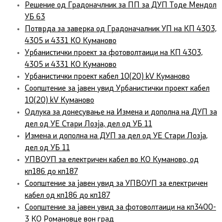
Решение од Градоначлник за ПП за ДУП Тоде Мендол
УБ 63
Потврда за заверка од Градоначалник УП на КП 4303,
4305 и 4331 КО Куманово
Урбанистички проект за фотоволтаици на КП 4303,
4305 и 4331 КО Куманово
Урбанистички проект кабел 10(20) kV Куманово
Соопштение за јавен увид Урбанистички проект кабел
10(20) kV Куманово
Одлука за донесување на Измена и дополна на ДУП за
дел од УЕ Стари Лозја, дел од УБ 11
Измена и дополна на ДУП за дел од УЕ Стари Лозја,
дел од УБ 11
УПВОУП за електричен кабел во КО Куманово, од
кп186 до кп187
Соопштение за јавен увид за УПВОУП за електричен
кабел од кп186 до кп187
Соопштение за јавен увид за фотоволтаици на кп3400-
3 КО Романовце вон град