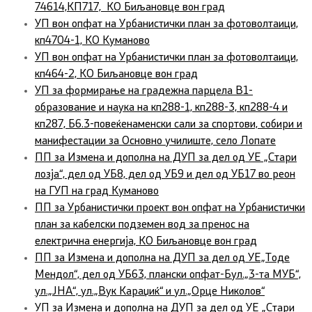
74614,КП717, КО Биљановце вон град
УП вон опфат на Урбанистички план за фотоволтаици,
кп4704-1, КО Куманово
УП вон опфат на Урбанистички план за фотоволтаици,
кп464-2, КО Биљановце вон град
УП за формирање на градежна парцела В1-
образование и наука на кп288-1, кп288-3, кп288-4 и
кп287, Б6.3-повеќенаменски сали за спортови, собири и
манифестации за Основно училиште, село Лопате
ПП за Измена и дополна на ДУП за дел од УЕ „Стари
лозја“, дел од УБ8, дел од УБ9 и дел од УБ17 во реон
на ГУП на град Куманово
ПП за Урбанистички проект вон опфат на Урбанистички
план за кабелски подземен вод за пренос на
електрична енергија, КО Биљановце вон град
ПП за Измена и дополна на ДУП за дел од УЕ„Тоде
Мендол“, дел од УБ63, плански опфат-Бул.„3-та МУБ“,
ул.„ЈНА“, ул.„Вук Караџиќ“ и ул.„Орце Николов“
УП за Измена и дополна на ДУП за дел од УЕ „Стари