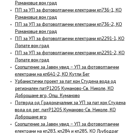
Романовце вон град
ПП за УП за фотоволтаични електрани кп736-1, КО
Романовце вон град
ПП за УП за фотоволтаични електрани кп736-2, КО
Романовце вон град
ПП за УП за фотоволтаични електрани кп2291-1, КО
Лопате вон град
ПП за УП за фотоволтаични електрани кп2291-2, КО
Лопате вон град
Соопштение за Јавен увид – УП за фотоволтаични
електрани на кп641-2, КО Кутли Бег
Урбанистички проект за пат кон Студена вода од
регионален патР1205 Куманово-Св. Николе, КО
Доброшане вгр, Опш. Куманово
Потврда од Градоначалник за УП за пат кон Студена
вода од рег. патР1205 Куманово-Св. Николе, КО
Доброшане вгр
Соопштение за Јавен увид – УП за фотоволтаични
електрани на кп283, кп284 и кп285, КО Љубодраг