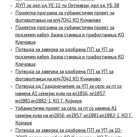
ДУП за дел од УЕ 11-ти Октомври, дел од УБ 38
Проектна програма за урбанистички проект за
фотоволтаици на кп47041 КО Куманово
Проектна програма за урбанистички проект за
подземен кабел, базна станица и трафостаница КО
Клечовце
Потврда за заверка за одобрена ПП за УП за
подземен кабел, базна станица и трафостаница КО
Клечовце
Потврда за заверка за одобрена ПП за УП за
фотоволтаици на кп47041 КО Куманово
Потврда од Градоначалник за УП за село за гп со
намена А1 семејни куќи на кп1856, кп1857,
кп1881,кп1882-1, КО Г. Којнаре
Урбанистички проект за село за гп со намена А1
семејни куќи на кп1856, кп1857, кп1881,кп1882-1, КО Г.
Којнаре
Потврда за заверка за одобрена ПП за УП за 10-