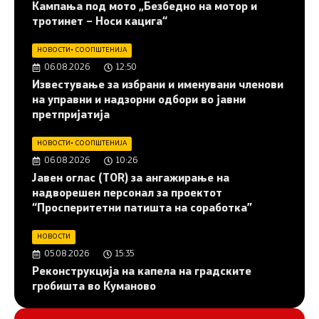
Кампања под мото „Безбедно на мотор и
тротинет – Носи кацига“
НОВОСТИ
•
СООПШТЕНИЈА
06.08.2026
12:50
Известување за избрани и именувани членови
на управни и надзорни одбори во јавни
претпријатија
НОВОСТИ
•
СООПШТЕНИЈА
06.08.2026
10:26
Јавен оглас (ТОR) за ангажирање на
надворешен персонал за проектот
“Просперитетни патишта на соработка”
НОВОСТИ
05.08.2026
15:35
Реконструкција на капела на градските
гробишта во Куманово