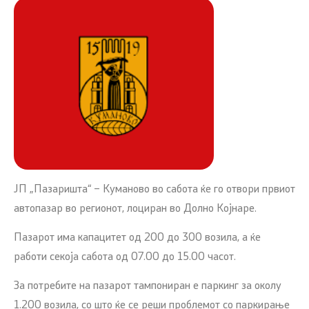
ЈП „Пазаришта“ – Куманово во сабота ќе го отвори првиот
автопазар во регионот, лоциран во Долно Којнаре.
Пазарот има капацитет од 200 до 300 возила, а ќе
работи секоја сабота од 07.00 до 15.00 часот.
За потребите на пазарот тампониран е паркинг за околу
1.200 возила, со што ќе се реши проблемот со паркирање