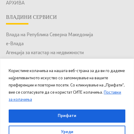
АРХИВА
ВЛАДИНИ СЕРВИСИ
Влада на Република Северна Македонија
е-Влада
Агенција за катастар на недвижности
Јавни набавки
Портал за отворени податоци
Користиме колачиња на нашата веб-страна за да ви го дадеме
најрелевантното искуство со запомнување на вашите
Национален Портал за е-Услуги
преференции и повторни посети. Со кликнување на „Прифати“,
вие се согласувате да се користат СИТЕ колачиња.
Поставки
за колачиња
© 2025 – 2026 Општина Куманово. Сите права
Прифати
задржани.
Уреди