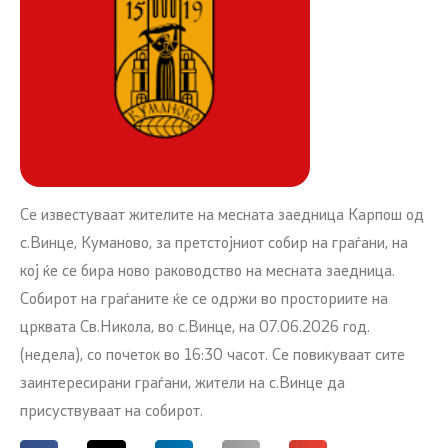
Се известуваат жителите на месната заедница Карпош од
с.Винце, Куманово, за претстојниот собир на граѓани, на
кој ќе се бира ново раководство на месната заедница.
Собирот на граѓаните ќе се одржи во просториите на
црквата Св.Никола, во с.Винце, на 07.06.2026 год.
(недела), со почеток во 16:30 часот. Се повикуваат сите
заинтересирани граѓани, жители на с.Винце да
присуствуваат на собирот.