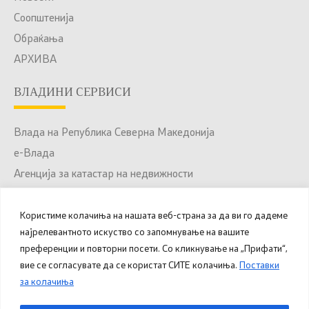
Соопштенија
Обраќања
АРХИВА
ВЛАДИНИ СЕРВИСИ
Влада на Република Северна Македонија
е-Влада
Агенција за катастар на недвижности
Јавни набавки
Портал за отворени податоци
Користиме колачиња на нашата веб-страна за да ви го дадеме
најрелевантното искуство со запомнување на вашите
Национален Портал за е-Услуги
преференции и повторни посети. Со кликнување на „Прифати“,
вие се согласувате да се користат СИТЕ колачиња.
Поставки
за колачиња