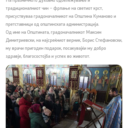
На празничното духовно одбележување и
традиционалниот чин – фрлање на светиот крст,
присуствуваа градоначалникот на Општина Куманово и
претставници од општинската администрација.
Од име на Општината, градоначалникот Максим
Димитриевски, на најсреќниот верник, Борис Стефановски,
му врачи пригоден подарок, посакувајќи му добро
здравје, благосостојба и успех во животот.