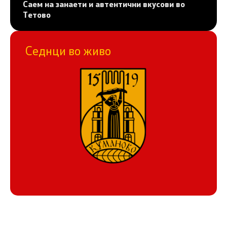
Саем на занаети и автентични вкусови во
Тетово
Седнци во живо