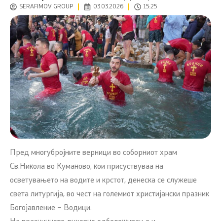
SERAFIMOV GROUP
03.03.2026
15:25
Пред многубројните верници во соборниот храм
Св.Никола во Куманово, кои присуствуваа на
осветувањето на водите и крстот, денеска се служеше
света литургија, во чест на големиот христијански празник
Богојавление – Водици.