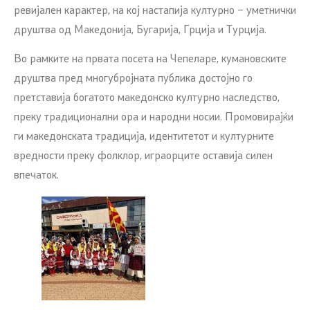
ревијален карактер, на кој настапија културно – уметнички
друштва од Македонија, Бугарија, Грција и Турција.
Во рамките на првата посета на Чепеларе, кумановските
друштва пред многубројната публика достојно го
претставија богатото македонско културно наследство,
преку традиционални ора и народни носии. Промовирајќи
ги македонската традиција, идентитетот и културните
вредности преку фолклор, играорците оставија силен
впечаток.