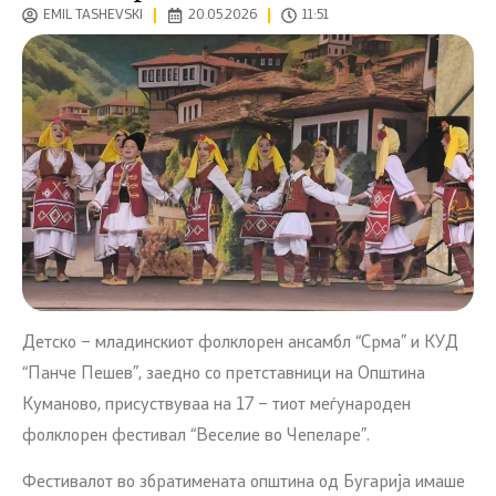
EMIL TASHEVSKI
20.05.2026
11:51
Детско – младинскиот фолклорен ансамбл “Срма” и КУД
“Панче Пешев”, заедно со претставници на Општина
Куманово, присуствуваа на 17 – тиот меѓународен
фолклорен фестивал “Веселие во Чепеларе”.
Фестивалот во збратимената општина од Бугарија имаше