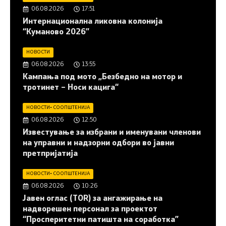
06.08.2026
17:51
Интернационална ликовна колонија
“Куманово 2026”
НОВОСТИ
06.08.2026
13:55
Кампања под мото „Безбедно на мотор и
тротинет – Носи кацига“
НОВОСТИ
•
СООПШТЕНИЈА
06.08.2026
12:50
Известување за избрани и именувани членови
на управни и надзорни одбори во јавни
претпријатија
НОВОСТИ
•
СООПШТЕНИЈА
06.08.2026
10:26
Јавен оглас (ТОR) за ангажирање на
надворешен персонал за проектот
“Просперитетни патишта на соработка”