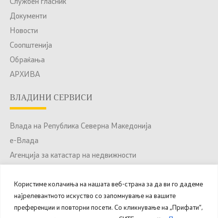
Службен гласник
Документи
Новости
Соопштенија
Обраќања
АРХИВА
ВЛАДИНИ СЕРВИСИ
Влада на Република Северна Македонија
е-Влада
Агенција за катастар на недвижности
Јавни набавки
Користиме колачиња на нашата веб-страна за да ви го дадеме
Портал за отворени податоци
најрелевантното искуство со запомнување на вашите
Национален Портал за е-Услуги
преференции и повторни посети. Со кликнување на „Прифати“,