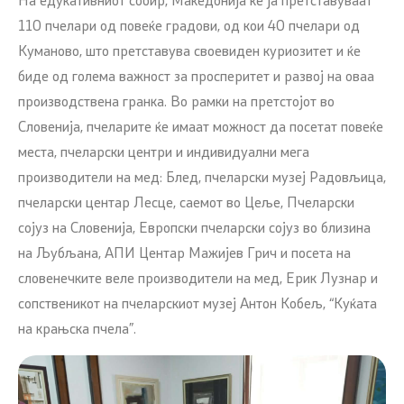
На едукативниот собир, Македонија ќе ја претставуваат
110 пчелари од повеќе градови, од кои 40 пчелари од
Куманово, што претставува своевиден куриозитет и ќе
биде од голема важност за просперитет и развој на оваа
производствена гранка. Во рамки на претстојот во
Словенија, пчеларите ќе имаат можност да посетат повеќе
места, пчеларски центри и индивидуални мега
производители на мед: Блед, пчеларски музеј Радовљица,
пчеларски центар Лесце, саемот во Цеље, Пчеларски
сојуз на Словенија, Европски пчеларски сојуз во близина
на Љубљана, АПИ Центар Мажијев Грич и посета на
словенечките веле производители на мед, Ерик Лузнар и
сопственикот на пчеларскиот музеј Антон Кобељ, “Куќата
на крањска пчела”.