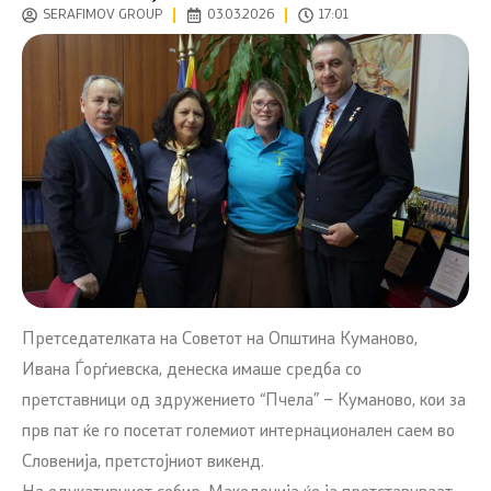
SERAFIMOV GROUP
03.03.2026
17:01
Претседателката на Советот на Општина Куманово,
Ивана Ѓорѓиевска, денеска имаше средба со
претставници од здружението “Пчела” – Куманово, кои за
прв пат ќе го посетат големиот интернационален саем во
Словенија, претстојниот викенд.