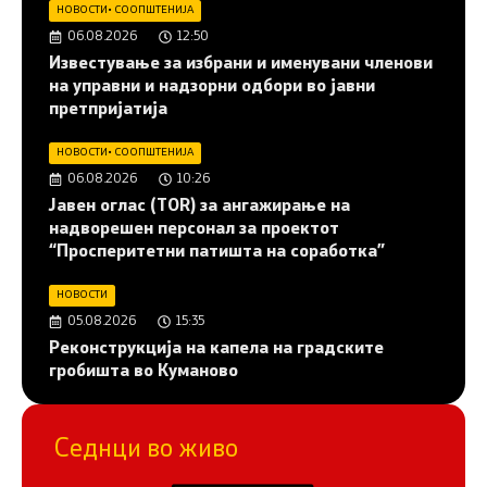
НОВОСТИ
•
СООПШТЕНИЈА
06.08.2026
12:50
Известување за избрани и именувани членови
на управни и надзорни одбори во јавни
претпријатија
НОВОСТИ
•
СООПШТЕНИЈА
06.08.2026
10:26
Јавен оглас (ТОR) за ангажирање на
надворешен персонал за проектот
“Просперитетни патишта на соработка”
НОВОСТИ
05.08.2026
15:35
Реконструкција на капела на градските
гробишта во Куманово
Седнци во живо