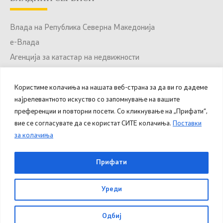
Влада на Република Северна Македонија
е-Влада
Агенција за катастар на недвижности
Јавни набавки
Портал за отворени податоци
Користиме колачиња на нашата веб-страна за да ви го дадеме
најрелевантното искуство со запомнување на вашите
Национален Портал за е-Услуги
преференции и повторни посети. Со кликнување на „Прифати“,
вие се согласувате да се користат СИТЕ колачиња.
Поставки
за колачиња
© 2025 – 2026 Општина Куманово. Сите права
Прифати
задржани.
Уреди
Овозможено од
Министерство за дигитална
трансформација
.
Одбиј