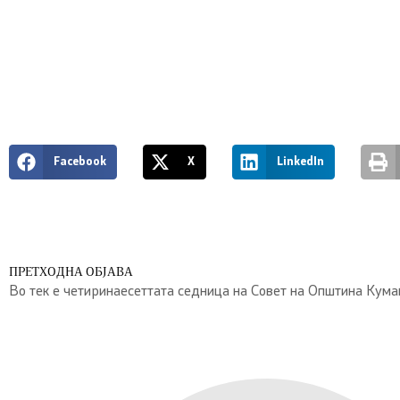
Facebook
X
LinkedIn
ПРЕТХОДНА ОБЈАВА
Во тек е четиринаесеттата седница на Совет на Општина Кума