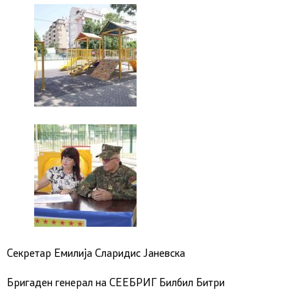
Секретар Емилија Сларидис Јаневска
Бригаден генерал на СЕЕБРИГ Билбил Битри