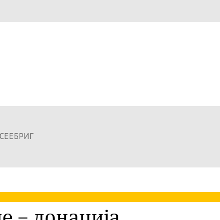
а СЕЕБРИГ
е – донација