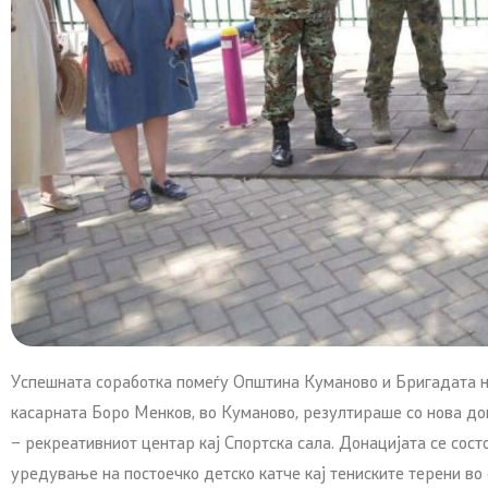
Успешната соработка помеѓу Општина Куманово и Бригадата на
касарната Боро Менков, во Куманово, резултираше со нова дон
– рекреативниот центар кај Спортска сала. Донацијата се сост
уредување на постоечко детско катче кај тениските терени во