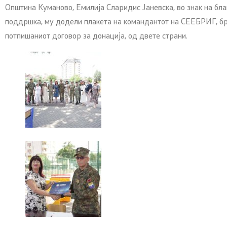
Општина Куманово, Емилија Сларидис Јаневска, во знак на бл
поддршка, му додели плакета на командантот на СЕЕБРИГ, бр
потпишаниот договор за донација, од двете страни.