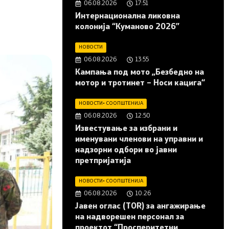
06.08.2026
17:51
Интернационална ликовна
колонија “Куманово 2026”
НОВОСТИ
06.08.2026
13:55
Кампања под мото „Безбедно на
мотор и тротинет – Носи кацига“
НОВОСТИ
•
СООПШТЕНИЈА
06.08.2026
12:50
Известување за избрани и
именувани членови на управни и
надзорни одбори во јавни
претпријатија
НОВОСТИ
•
СООПШТЕНИЈА
06.08.2026
10:26
Јавен оглас (ТОR) за ангажирање
на надворешен персонал за
проектот “Просперитетни