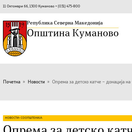
11 Октомври бб, 1300 Куманово • (031) 475-800
Република Северна Македонија
Општина Куманово
Почетна
»
Новости
»
Опрема за детско катче – донација н
НОВОСТИ
•
СООПШТЕНИЈА
Опрема за детско катч