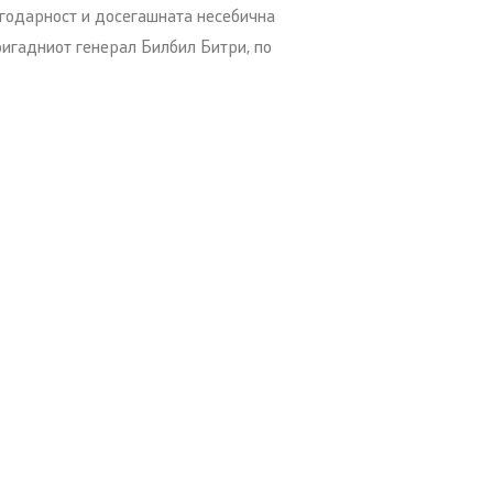
агодарност и досегашната несебична
игадниот генерал Билбил Битри, по