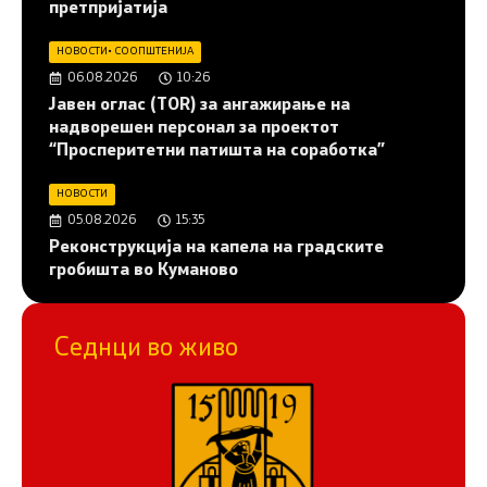
претпријатија
НОВОСТИ
•
СООПШТЕНИЈА
06.08.2026
10:26
Јавен оглас (ТОR) за ангажирање на
надворешен персонал за проектот
“Просперитетни патишта на соработка”
НОВОСТИ
05.08.2026
15:35
Реконструкција на капела на градските
гробишта во Куманово
Седнци во живо