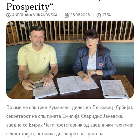
Prosperity“.
ANDRIJANA VUKANOVSKA
26.06.2026
13:34
Во име на општина Куманово, денес во Лесковац (Србија),
секретарот на општината Емилија Сларидис Јаневска,
заедно со Емрах Чоти претставник од заеднички технички
секретаријат, потпиша договорот за грант за