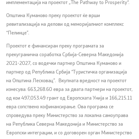
имплементација на проектот „The Pathway to Prosperity“.
Општина Куманово преку проектот ќе врши
ревитализација на делови од меморијалниот комплекс
“Пелинце”.
Проектот е финансиран преку програмата за
прекугранична соработка Србија-Северна Македонија
2021-2027, со водечки партнер Општина Куманово и
партнер од Република Србија “Туристичка организација
на Општина Лесковац”. Вкупната вредност на проектот
изнесува: 663,268.60 евра за двата партнери на проектот,
од кои 497,053.49 грант од Европската Унија и 166,215.11
евра сопствено кофинансирање. Ова програма се
спроведува преку Министерство за локална самоуправа
на Република Северна Македонија и Министерство за
Европски интеграции, и со договорен орган Министерство