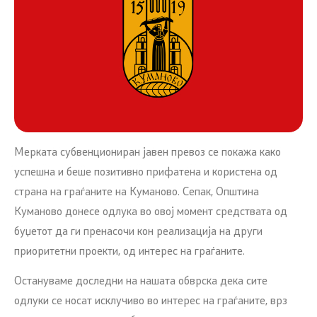
Мерката субвенциониран јавен превоз се покажа како
успешна и беше позитивно прифатена и користена од
страна на граѓаните на Куманово. Сепак, Општина
Куманово донесе одлука во овој момент средствата од
буџетот да ги пренасочи кон реализација на други
приоритетни проекти, од интерес на граѓаните.
Остануваме доследни на нашата обврска дека сите
одлуки се носат исклучиво во интерес на граѓаните, врз