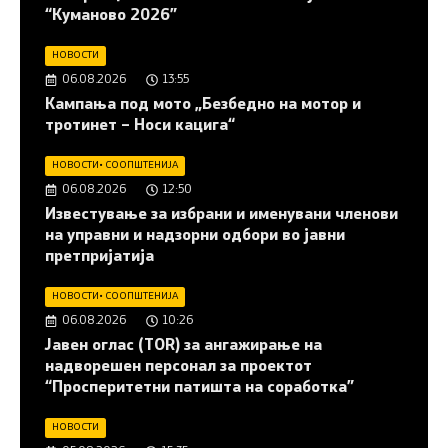
“Куманово 2026”
НОВОСТИ
06.08.2026
13:55
Кампања под мото „Безбедно на мотор и
тротинет – Носи кацига“
НОВОСТИ
•
СООПШТЕНИЈА
06.08.2026
12:50
Известување за избрани и именувани членови
на управни и надзорни одбори во јавни
претпријатија
НОВОСТИ
•
СООПШТЕНИЈА
06.08.2026
10:26
Јавен оглас (ТОR) за ангажирање на
надворешен персонал за проектот
“Просперитетни патишта на соработка”
НОВОСТИ