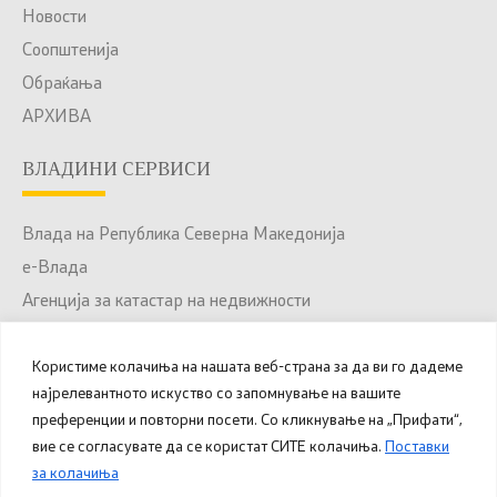
Новости
Соопштенија
Обраќања
АРХИВА
ВЛАДИНИ СЕРВИСИ
Влада на Република Северна Македонија
е-Влада
Агенција за катастар на недвижности
Јавни набавки
Користиме колачиња на нашата веб-страна за да ви го дадеме
Портал за отворени податоци
најрелевантното искуство со запомнување на вашите
Национален Портал за е-Услуги
преференции и повторни посети. Со кликнување на „Прифати“,
вие се согласувате да се користат СИТЕ колачиња.
Поставки
за колачиња