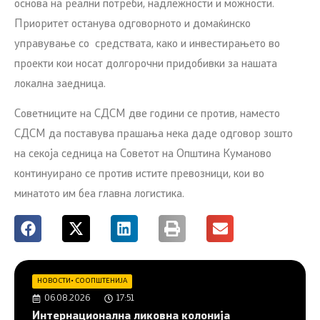
основа на реални потреби, надлежности и можности.
Приоритет останува одговорното и домаќинско
управување со средствата, како и инвестирањето во
проекти кои носат долгорочни придобивки за нашата
локална заедница.
Советниците на СДСМ две години се против, наместо
СДСМ да поставува прашања нека даде одговор зошто
на секоја седница на Советот на Општина Куманово
континуирано се против истите превозници, кои во
минатото им беа главна логистика.
НОВОСТИ
•
СООПШТЕНИЈА
06.08.2026
17:51
Интернационална ликовна колонија