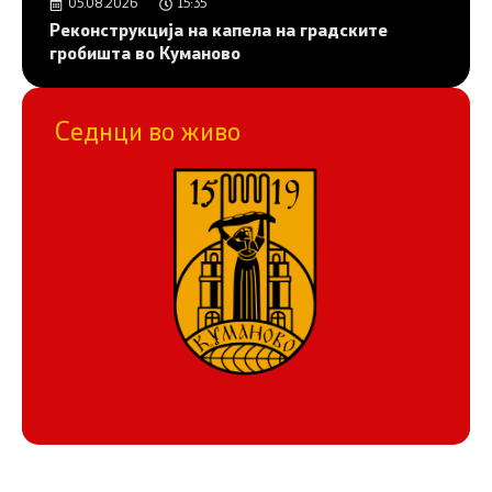
05.08.2026
15:35
Реконструкција на капела на градските
гробишта во Куманово
Седнци во живо