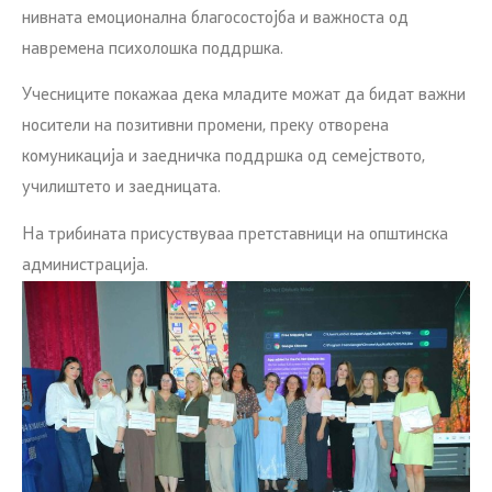
нивната емоционална благосостојба и важноста од
навремена психолошка поддршка.
Учесниците покажаа дека младите можат да бидат важни
носители на позитивни промени, преку отворена
комуникација и заедничка поддршка од семејството,
училиштето и заедницата.
На трибината присуствуваа претставници на општинска
администрација.