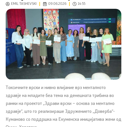
EMIL TASHEVSKI
09.06.2026
14:55
Токсичните врски и нивно влијание врз менталното
здравје на младите беа тема на денешната трибина во
рамки на проектот „Здрави врски – основа за ментално
здравје“, што го реализираше Здружението „Доверба“-
Куманово со поддршка на Екуменска иницијатива жени од