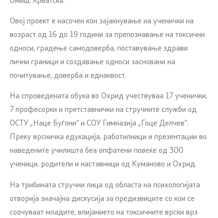
Омиш, Хрватска.
Овој проект е насочен кон зајакнување на ученички на
возраст од 16 до 19 години за препознавање на токсични
односи, градење самодоверба, поставување здрави
лични граници и создавање односи засновани на
почитување, доверба и еднаквост.
На спроведената обука во Охрид учествуваа 17 ученички,
7 професорки и претставнички на стручните служби од
ОСТУ „Наце Буѓони“ и СОУ Гимназија „Гоце Делчев“.
Преку врсничка едукација, работилници и презентации во
наведените училишта беа опфатени повеќе од 300
ученици, родители и наставници од Куманово и Охрид.
На трибината стручни лица од областа на психологијата
отворија значајна дискусија за предизвиците со кои се
соочуваат младите, влијанието на токсичните врски врз