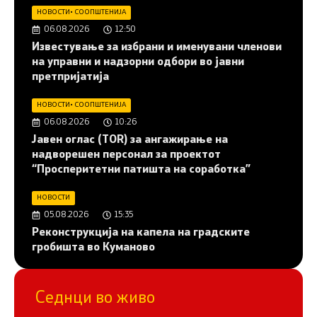
НОВОСТИ
•
СООПШТЕНИЈА
06.08.2026
12:50
Известување за избрани и именувани членови
на управни и надзорни одбори во јавни
претпријатија
НОВОСТИ
•
СООПШТЕНИЈА
06.08.2026
10:26
Јавен оглас (ТОR) за ангажирање на
надворешен персонал за проектот
“Просперитетни патишта на соработка”
НОВОСТИ
05.08.2026
15:35
Реконструкција на капела на градските
гробишта во Куманово
Седнци во живо