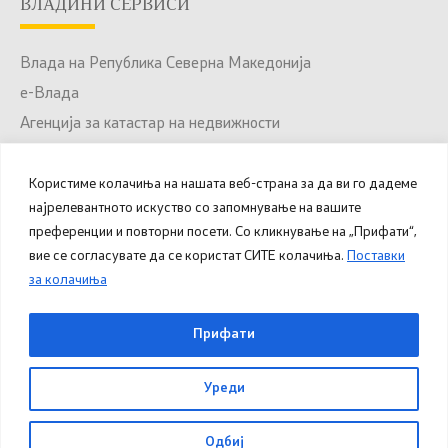
ВЛАДИНИ СЕРВИСИ
Влада на Република Северна Македонија
е-Влада
Агенција за катастар на недвижности
Јавни набавки
Портал за отворени податоци
Користиме колачиња на нашата веб-страна за да ви го дадеме
најрелевантното искуство со запомнување на вашите
Национален Портал за е-Услуги
преференции и повторни посети. Со кликнување на „Прифати“,
вие се согласувате да се користат СИТЕ колачиња.
Поставки
за колачиња
© 2025 – 2026 Општина Куманово. Сите права
Прифати
задржани.
Уреди
Овозможено од
Министерство за дигитална
трансформација
.
Одбиј