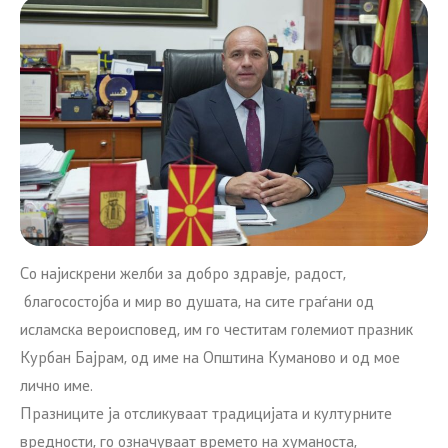
Со најискрени желби за добро здравје, радост,
благосостојба и мир во душата, на сите граѓани од
исламска вероисповед, им го честитам големиот празник
Курбан Бајрам, од име на Општина Куманово и од мое
лично име.
Празниците ја отсликуваат традицијата и културните
вредности, го означуваат времето на хуманоста,