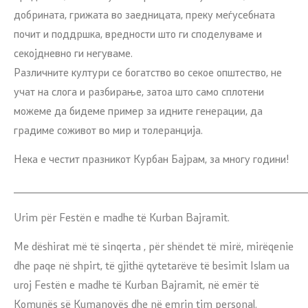
добрината, грижата во заедницата, преку меѓусебната
почит и поддршка, вредности што ги споделуваме и
секојдневно ги негуваме.
Различните култури се богатство во секое општество, не
учат на слога и разбирање, затоа што само сплотени
можеме да бидеме пример за идните генерации, да
градиме соживот во мир и толеранција.
Нека е честит празникот Курбан Бајрам, за многу години!
_____________________________________________________
Urim për Festën e madhe të Kurban Bajramit.
Me dëshirat më të sinqerta , për shëndet të mirë, mirëqenie
dhe paqe në shpirt, të gjithë qytetarëve të besimit Islam ua
uroj Festën e madhe të Kurban Bajramit, në emër të
Komunës së Kumanovës dhe në emrin tim personal.