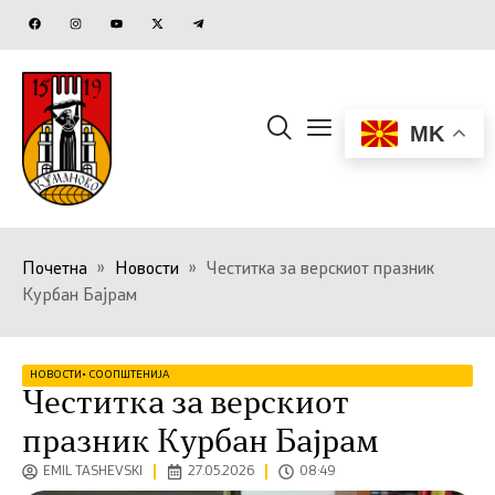
MK
Почетна
»
Новости
»
Честитка за верскиот празник
Курбан Бајрам
НОВОСТИ
•
СООПШТЕНИЈА
Честитка за верскиот
празник Курбан Бајрам
EMIL TASHEVSKI
27.05.2026
08:49