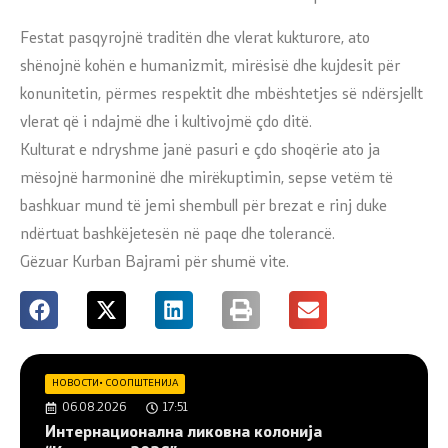
Festat pasqyrojnë traditën dhe vlerat kukturore, ato
shënojnë kohën e humanizmit, mirësisë dhe kujdesit për
konunitetin, përmes respektit dhe mbështetjes së ndërsjellt
vlerat që i ndajmë dhe i kultivojmë çdo ditë.
Kulturat e ndryshme janë pasuri e çdo shoqërie ato ja
mësojnë harmoninë dhe mirëkuptimin, sepse vetëm të
bashkuar mund të jemi shembull për brezat e rinj duke
ndërtuat bashkëjetesën në paqe dhe tolerancë.
Gëzuar Kurban Bajrami për shumë vite.
НОВОСТИ
•
СООПШТЕНИЈА
06.08.2026
17:51
Интернационална ликовна колонија