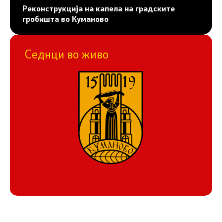
Реконструкција на капела на градските
гробишта во Куманово
Седнци во живо