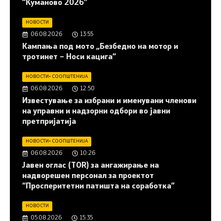
“Куманово 2026”
НОВОСТИ
06.08.2026
13:55
Кампања под мото „Безбедно на мотор и
тротинет – Носи кацига“
НОВОСТИ
•
СООПШТЕНИЈА
06.08.2026
12:50
Известување за избрани и именувани членови
на управни и надзорни одбори во јавни
претпријатија
НОВОСТИ
•
СООПШТЕНИЈА
06.08.2026
10:26
Јавен оглас (ТОR) за ангажирање на
надворешен персонал за проектот
“Просперитетни патишта на соработка”
НОВОСТИ
05.08.2026
15:35