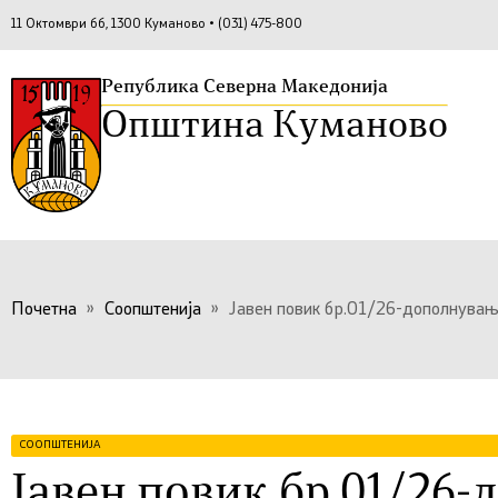
11 Октомври бб, 1300 Куманово • (031) 475-800
Република Северна Македонија
Општина Куманово
Почетна
»
Соопштенија
»
Јавен повик бр.01/26-дополнува
СООПШТЕНИЈА
Јавен повик бр.01/26