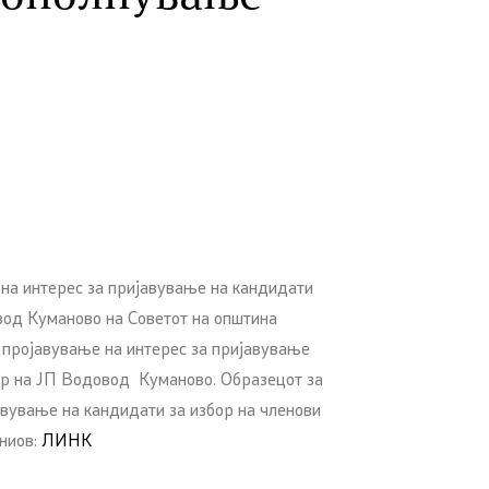
 на интерес за пријавување на кандидати
вод Куманово на Советот на општина
а пројавување на интерес за пријавување
бор на ЈП Водовод Куманово. Образецот за
авување на кандидати за избор на членови
ниов:
ЛИНК