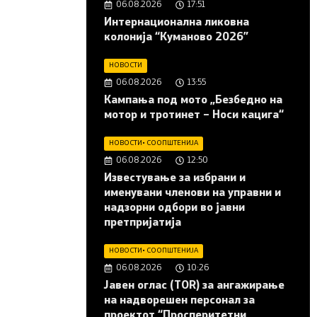
06.08.2026
17:51
Интернационална ликовна
колонија “Куманово 2026”
НОВОСТИ
06.08.2026
13:55
Кампања под мото „Безбедно на
мотор и тротинет – Носи кацига“
НОВОСТИ
•
СООПШТЕНИЈА
06.08.2026
12:50
Известување за избрани и
именувани членови на управни и
надзорни одбори во јавни
претпријатија
НОВОСТИ
•
СООПШТЕНИЈА
06.08.2026
10:26
Јавен оглас (ТОR) за ангажирање
на надворешен персонал за
проектот “Просперитетни