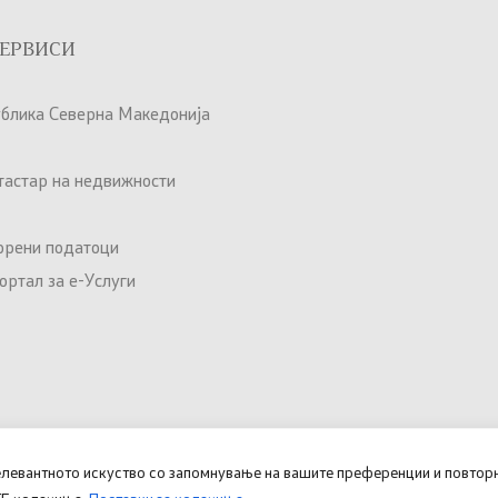
ЕРВИСИ
ублика Северна Македонија
атастар на недвижности
орени податоци
ртал за е-Услуги
елевантното искуство со запомнување на вашите преференции и повторн
Овозможено од
Министерство