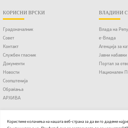
КОРИСНИ ВРСКИ
ВЛАДИНИ С
Градоначалник
Влада на Реп
Совет
е-Влада
Контакт
Агенција за к
Службен гласник
Јавни набавки
Документи
Портал за отв
Новости
Национален По
Соопштенија
Обраќања
АРХИВА
Користиме колачиња на нашата веб-страна за да ви го дадеме најр
© 2025 – 2026 Општина Куманово. Сите права задржани.