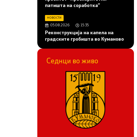
патишта на соработка”
НОВОСТИ
05.08.2026
15:35
Реконструкција на капела на
градските гробишта во Куманово
Седнци во живо