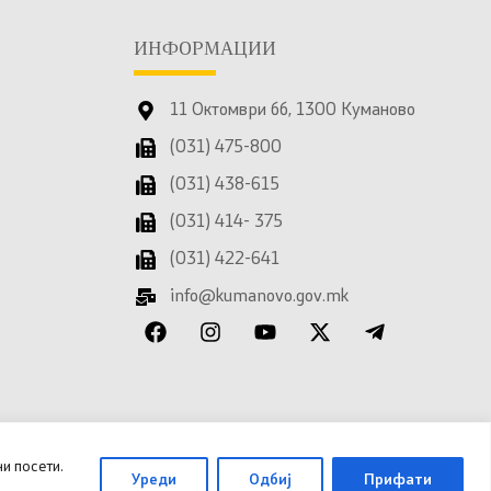
ИНФОРМАЦИИ
11 Октомври бб, 1300 Куманово
(031) 475-800
(031) 438-615
(031) 414- 375
(031) 422-641
info@kumanovo.gov.mk
и посети.
Уреди
Одбиј
Прифати
 за дигитална трансформација
.