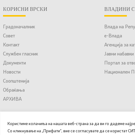
КОРИСНИ ВРСКИ
ВЛАДИНИ С
Градоначалник
Влада на Реп
Совет
е-Влада
Контакт
Агенција за к
Службен гласник
Јавни набавки
Документи
Портал за отв
Новости
Национален По
Соопштенија
Обраќања
АРХИВА
Користиме колачиња на нашата веб-страна за да ви го дадеме најр
© 2025 – 2026 Општина Куманово. Сите права задржани.
Со кликнување на „Прифати“, вие се согласувате да се користат С