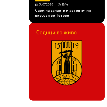
31.07.2026
11:44
Саем на занаети и автентични
вкусови во Тетово
Седнци во живо