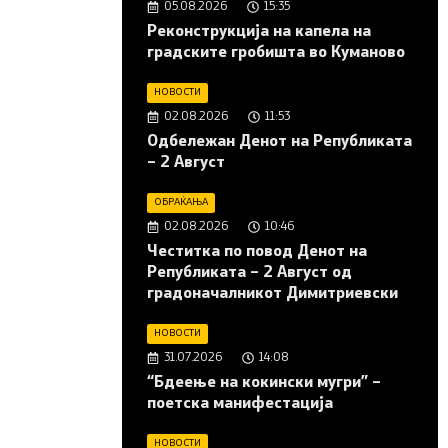
05.08.2026
15:35
Реконструкција на капела на
градските гробишта во Куманово
НОВОСТИ
02.08.2026
11:53
Одбележан Денот на Републиката
– 2 Август
ОБРАЌАЊА
02.08.2026
10:46
Честитка по повод Денот на
Републиката – 2 Август од
градоначалникот Димитриевски
НОВОСТИ
31.07.2026
14:08
“Бдеење на кокински мугри” –
поетска манифестација
НОВОСТИ