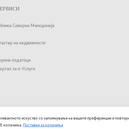
ЕРВИСИ
ублика Северна Македонија
атастар на недвижности
орени податоци
ртал за е-Услуги
елевантното искуство со запомнување на вашите преференции и повторн
Овозможено од
Министерство
ИТЕ колачиња.
Поставки за колачиња