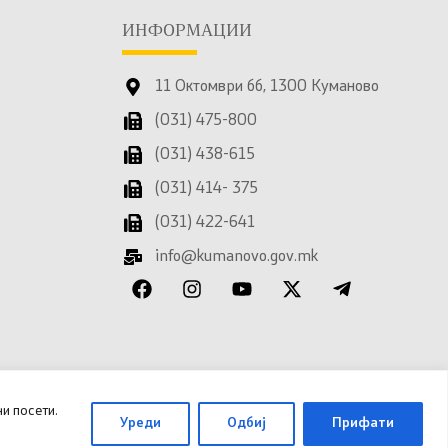
ИНФОРМАЦИИ
11 Октомври бб, 1300 Куманово
(031) 475-800
(031) 438-615
(031) 414- 375
(031) 422-641
info@kumanovo.gov.mk
и посети.
Уреди
Одбиј
Прифати
 за дигитална трансформација
.