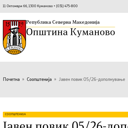
11 Октомври бб, 1300 Куманово • (031) 475-800
Република Северна Македонија
Општина Куманово
Почетна
»
Соопштенија
»
Јавен повик 05/26-дополнување
СООПШТЕНИЈА
Јавен повик 05/26-до