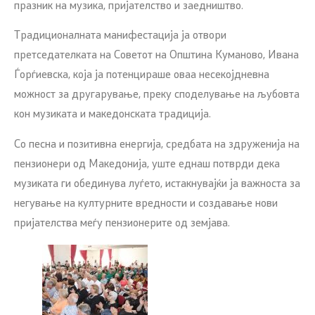
празник на музика, пријателство и заедништво.
Традиционалната манифестација ја отвори
претседателката на Советот на Општина Куманово, Ивана
Ѓорѓиевска, која ја потенцираше оваа несекојдневна
можност за другарување, преку споделување на љубовта
кон музиката и македонската традиција.
Со песна и позитивна енергија, средбата на здруженија на
пензионери од Македонија, уште еднаш потврди дека
музиката ги обединува луѓето, истакнувајќи ја важноста за
негување на културните вредности и создавање нови
пријателства меѓу пензионерите од земјава.