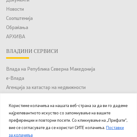
Документи
Новости
Соопштенија
Обраќања
АРХИВА
ВЛАДИНИ СЕРВИСИ
Влада на Република Северна Македонија
е-Влада
Агенција за катастар на недвижности
Јавни набавки
Користиме колачиња на нашата веб-страна за да ви го дадеме
Портал за отворени податоци
најрелевантното искуство со запомнување на вашите
Национален Портал за е-Услуги
преференции и повторни посети. Со кликнување на „Прифати“,
вие се согласувате да се користат СИТЕ колачиња.
Поставки
за колачиња