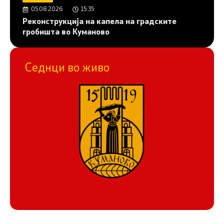
05.08.2026
15:35
Реконструкција на капела на градските
гробишта во Куманово
Седнци во живо