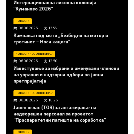
Интернационална ликовна колонија
“Куманово 2026”
НОВОСТИ
06.08.2026
13:55
Кампања под мото „Безбедно на мотор и
тротинет – Носи кацига“
НОВОСТИ
•
СООПШТЕНИЈА
06.08.2026
12:50
Известување за избрани и именувани членови
на управни и надзорни одбори во јавни
претпријатија
НОВОСТИ
•
СООПШТЕНИЈА
06.08.2026
10:26
Јавен оглас (ТОR) за ангажирање на
надворешен персонал за проектот
“Просперитетни патишта на соработка”
НОВОСТИ