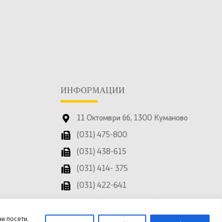
ИНФОРМАЦИИ
11 Октомври бб, 1300 Куманово
(031) 475-800
(031) 438-615
(031) 414- 375
(031) 422-641
info@kumanovo.gov.mk
и посети.