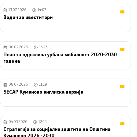
13.07.2026
14:07
Водич за ивеститори
08.07.2026
15:23
План за одржлива урбана мобилност 2020-2030
година
08.07.2026
11:19
SECAP Куманово англиска верзија
04.03.2026
12:15
Стратегија за социјална заштита на Општина
Куманово 2026 -2030