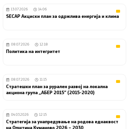
13.07.2026
14:06
SECAP Акциски план за одржлива енергија и клима
08.07.2026
12:18
Политика на интегритет
08.07.2026
11:15
Стратешки план за рурален развој на локална
акциона група ,,АБЕР 2015” (2015-2020)
04.03.2026
12:15
Стратегија за унапредување на родова еднаквост
на Општина Куманово 2026 – 2030