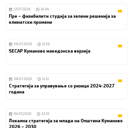
13.07.2026
14:04
Пре – физибилити студија за зелени решенија за
климатски промени
08.07.2026
11:19
SECAP Куманово македонска верзија
08.07.2026
11:11
Стратегија за управување со ризици 2024-2027
година
04.03.2026
12:15
Локална стратегија за млади на Општина Куманово
2026 – 2030