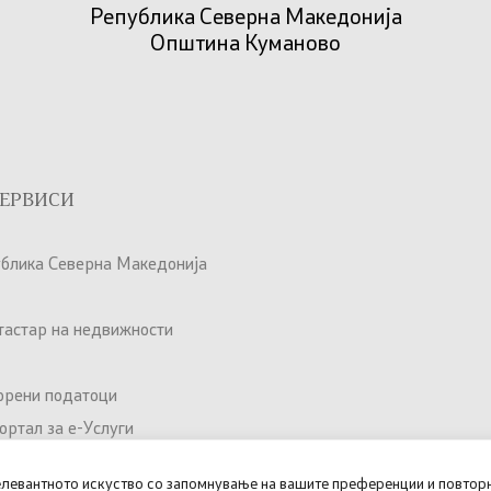
Република Северна Македонија
Општина Куманово
ЕРВИСИ
ублика Северна Македонија
атастар на недвижности
орени податоци
ртал за е-Услуги
елевантното искуство со запомнување на вашите преференции и повторн