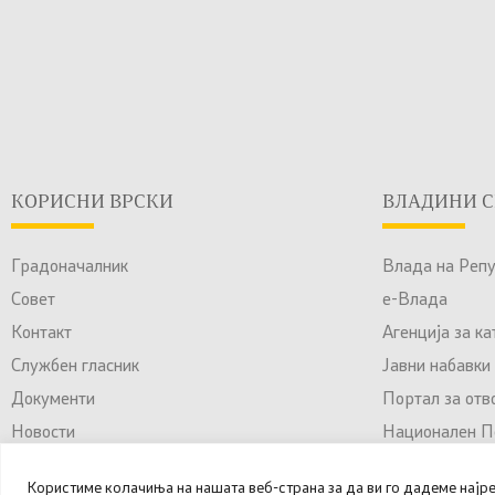
КОРИСНИ ВРСКИ
ВЛАДИНИ С
Градоначалник
Влада на Реп
Совет
е-Влада
Контакт
Агенција за к
Службен гласник
Јавни набавки
Документи
Портал за отв
Новости
Национален По
Соопштенија
Користиме колачиња на нашата веб-страна за да ви го дадеме најр