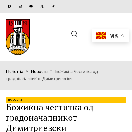
MK
Почетна
»
Новости
»
Божиќна честитка од
градоначалникот Димитриевски
НОВОСТИ
Божиќна честитка од
градоначалникот
Димитриевски