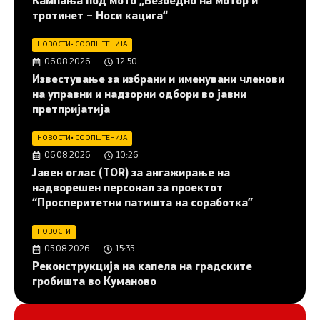
Кампања под мото „Безбедно на мотор и
тротинет – Носи кацига“
НОВОСТИ
•
СООПШТЕНИЈА
06.08.2026
12:50
Известување за избрани и именувани членови
на управни и надзорни одбори во јавни
претпријатија
НОВОСТИ
•
СООПШТЕНИЈА
06.08.2026
10:26
Јавен оглас (ТОR) за ангажирање на
надворешен персонал за проектот
“Просперитетни патишта на соработка”
НОВОСТИ
05.08.2026
15:35
Реконструкција на капела на градските
гробишта во Куманово