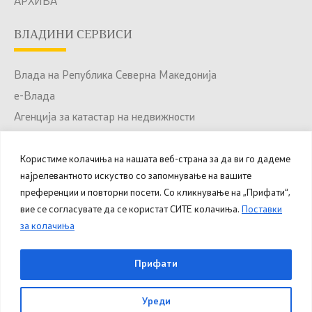
АРХИВА
ВЛАДИНИ СЕРВИСИ
Влада на Република Северна Македонија
е-Влада
Агенција за катастар на недвижности
Јавни набавки
Портал за отворени податоци
Користиме колачиња на нашата веб-страна за да ви го дадеме
најрелевантното искуство со запомнување на вашите
Национален Портал за е-Услуги
преференции и повторни посети. Со кликнување на „Прифати“,
вие се согласувате да се користат СИТЕ колачиња.
Поставки
за колачиња
© 2025 – 2026 Општина Куманово. Сите права
Прифати
задржани.
Уреди
Овозможено од
Министерство за дигитална