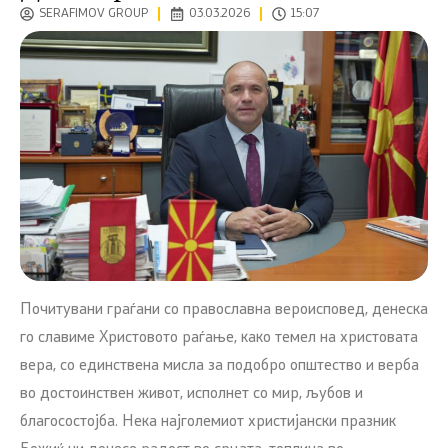
SERAFIMOV GROUP
03.03.2026
15:07
Почитувани граѓани со православна вероисповед, денеска
го славиме Христовото раѓање, како темел на христовата
вера, со единствена мисла за подобро општество и верба
во достоинствен живот, исполнет со мир, љубов и
благосостојба. Нека најголемиот христијански празник