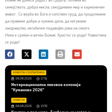
Божиќ ни донесе радост во срцата, топлина во
семејството, добра мисла, секојдневен мир и хармоничен
живот. Со верба во Бога и сопствен труд, да продолжиме
да правиме добри и хумани дела, да негуваме
заедништво, несебично подавајќи рака на секого.
Нека е среќен и вечен Божиќ. Христос се роди! Навистина
се роди!
НОВОСТИ
•
СООПШТЕНИЈА
06.08.2026
17:51
Интернационална ликовна колонија
“Куманово 2026”
НОВОСТИ
06.08.2026
13:55