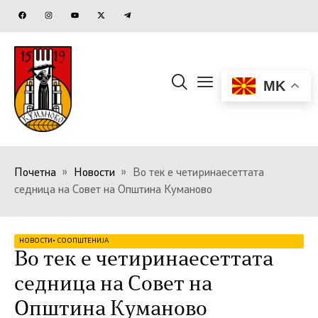
MK
Почетна
»
Новости
»
Во тек е четиринаесеттата
седница на Совет на Општина Куманово
НОВОСТИ
•
СООПШТЕНИЈА
Во тек е четиринаесеттата
седница на Совет на
Општина Куманово