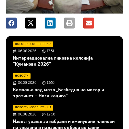
НОВОСТИ
•
СООПШТЕНИЈА
06.08.2026
17:51
Интернационална ликовна колонија
“Куманово 2026”
НОВОСТИ
06.08.2026
13:55
Кампања под мото „Безбедно на мотор и
тротинет – Носи кацига“
НОВОСТИ
•
СООПШТЕНИЈА
06.08.2026
12:50
Известување за избрани и именувани членови
на управни и надзорни одбори во јавни